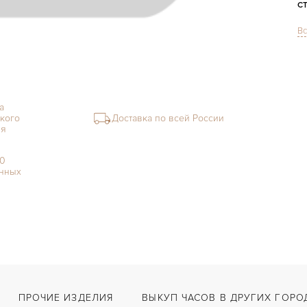
С
Вс
Ф
М
С
а
В
кого
Доставка по всей России
ия
Ц
00
З
нных
Ц
К
З
ПРОЧИЕ ИЗДЕЛИЯ
ВЫКУП ЧАСОВ В ДРУГИХ ГОРО