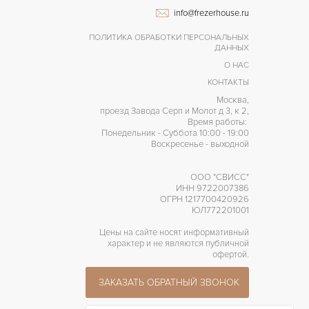
info@frezerhouse.ru
ПОЛИТИКА ОБРАБОТКИ ПЕРСОНАЛЬНЫХ
ДАННЫХ
О НАС
КОНТАКТЫ
Москва,
проезд Завода Серп и Молот д 3, к 2,
Время работы:
Понедельник - Суббота 10:00 - 19:00
Воскресенье - выходной
ООО "СВИСС"
ИНН 9722007386
ОГРН 1217700420926
ЮЛ772201001
Цены на сайте носят информативный
характер и не являются публичной
офертой.
ЗАКАЗАТЬ ОБРАТНЫЙ ЗВОНОК