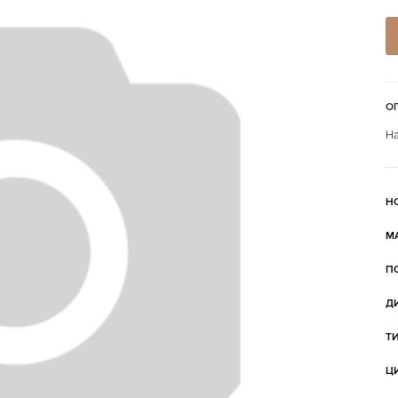
О
На
Н
М
П
Д
Т
Ц