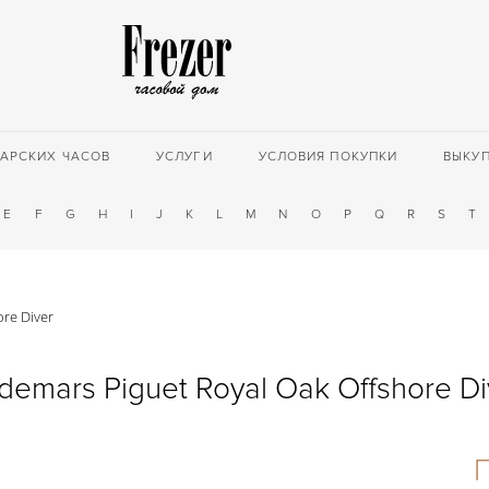
АРСКИХ ЧАСОВ
УСЛУГИ
УСЛОВИЯ ПОКУПКИ
ВЫКУ
E
F
G
H
I
J
K
L
M
N
O
P
Q
R
S
T
re Diver
demars Piguet Royal Oak Offshore Di