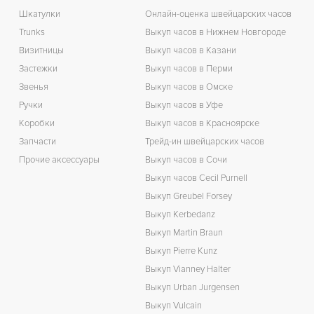
Шкатулки
Онлайн-оценка швейцарских часов
Trunks
Выкуп часов в Нижнем Новгороде
Визитницы
Выкуп часов в Казани
Застежки
Выкуп часов в Перми
Звенья
Выкуп часов в Омске
Ручки
Выкуп часов в Уфе
Коробки
Выкуп часов в Красноярске
Запчасти
Трейд-ин швейцарских часов
Прочие аксессуары
Выкуп часов в Сочи
Выкуп часов Cecil Purnell
Выкуп Greubel Forsey
Выкуп Kerbedanz
Выкуп Martin Braun
Выкуп Pierre Kunz
Выкуп Vianney Halter
Выкуп Urban Jurgensen
Выкуп Vulcain