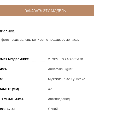
ЗАКАЗАТЬ ЭТУ МОДЕЛЬ
ПИСАНИЕ:
 фото представлены конкретно продаваемые часы.
15710ST.OO.A027CA.01
ОМЕР МОДЕЛИ/REF.
Audemars Piguet
АРКА
Мужские - Часы унисекс
ОЛ
42
ИАМЕТР (MM)
Автоподзавод
ИП МЕХАНИЗМА
Синий
ИФЕРБЛАТ