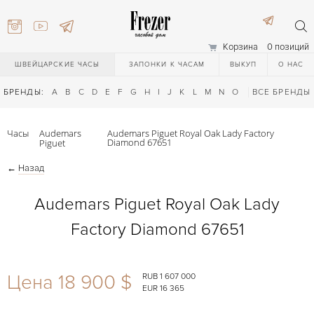
Корзина
0 позиций
ШВЕЙЦАРСКИЕ ЧАСЫ
ЗАПОНКИ К ЧАСАМ
ВЫКУП
О НАС
БРЕНДЫ:
A
B
C
D
E
F
G
H
I
J
K
L
M
N
O
P
ВСЕ БРЕНДЫ
Q
R
S
T
Часы
Audemars
Audemars Piguet Royal Oak Lady Factory
Diamond 67651
Piguet
←
Назад
Audemars Piguet Royal Oak Lady
Factory Diamond 67651
) 111-27-44
Цена 18 900 $
RUB 1 607 000
) 111-27-44
EUR 16 365