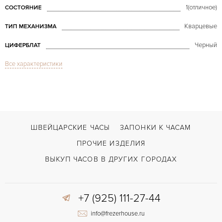
1(отличное)
СОСТОЯНИЕ
Кварцевые
ТИП МЕХАНИЗМА
Черный
ЦИФЕРБЛАТ
Все характеристики
Сапфировое стекло
СТЕКЛО
Дата
ФУНКЦИИ
Royal Oak Lady Factory Diamond 67651
МОДЕЛЬ
В наличии
СРОКИ ДОСТАВКИ
ШВЕЙЦАРСКИЕ ЧАСЫ
ЗАПОНКИ К ЧАСАМ
Черный
ЦВЕТ БРАСЛЕТА
ПРОЧИЕ ИЗДЕЛИЯ
Двойной сложности застежка
ЗАСТЁЖКА
ВЫКУП ЧАСОВ В ДРУГИХ ГОРОДАХ
Без цифр
ЦИФРЫ
+7 (925) 111-27-44
Отделка драгоценными камнями
ПРОЧЕЕ
info@frezerhouse.ru