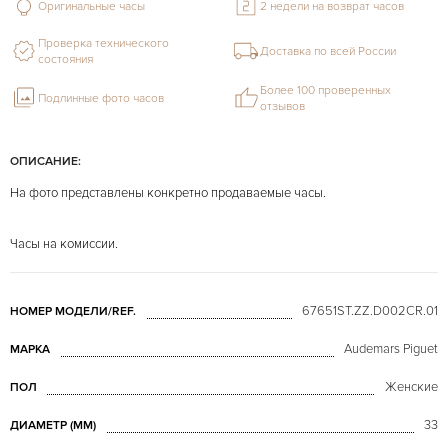
Оригинальные часы
2 недели на возврат часов
Проверка технического
Доставка по всей России
состояния
Более 100 проверенных
Подлинные фото часов
отзывов
ОПИСАНИЕ:
На фото представлены конкретно продаваемые часы.
Часы на комиссии.
67651ST.ZZ.D002CR.01
НОМЕР МОДЕЛИ/REF.
Audemars Piguet
МАРКА
Женские
ПОЛ
33
ДИАМЕТР (MM)