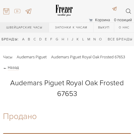
Корзина
0 позиций
ШВЕЙЦАРСКИЕ ЧАСЫ
ЗАПОНКИ К ЧАСАМ
ВЫКУП
О НАС
БРЕНДЫ:
A
B
C
D
E
F
G
H
I
J
K
L
M
N
O
P
ВСЕ БРЕНДЫ
Q
R
S
T
Часы
Audemars Piguet
Audemars Piguet Royal Oak Frosted 67653
←
Назад
Audemars Piguet Royal Oak Frosted
67653
) 111-27-44
Продано
) 111-27-44