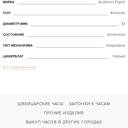
Audemars Piguet
МАРКА
Женские
ПОЛ
33
ДИАМЕТР (MM)
1(отличное)
СОСТОЯНИЕ
Кварцевые
ТИП МЕХАНИЗМА
Черный
ЦИФЕРБЛАТ
Все характеристики
Сапфировое стекло
СТЕКЛО
Дата
ФУНКЦИИ
Royal Oak Frosted Quartz
МОДЕЛЬ
В наличии
СРОКИ ДОСТАВКИ
ШВЕЙЦАРСКИЕ ЧАСЫ
ЗАПОНКИ К ЧАСАМ
Двойной сложности застежка
ЗАСТЁЖКА
ПРОЧИЕ ИЗДЕЛИЯ
Без цифр
ЦИФРЫ
ВЫКУП ЧАСОВ В ДРУГИХ ГОРОДАХ