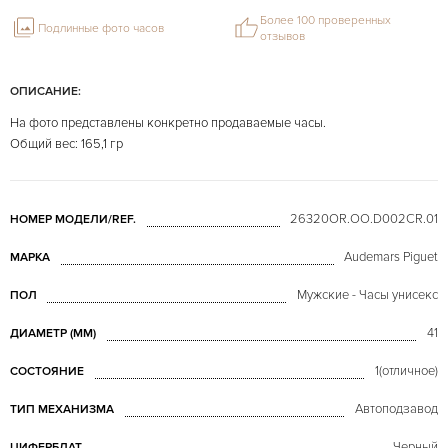
Более 100 проверенных
Подлинные фото часов
отзывов
ОПИСАНИЕ:
На фото представлены конкретно продаваемые часы.
Общий вес: 165,1 гр
26320OR.OO.D002CR.01
НОМЕР МОДЕЛИ/REF.
Audemars Piguet
МАРКА
Мужские - Часы унисекс
ПОЛ
41
ДИАМЕТР (MM)
1(отличное)
СОСТОЯНИЕ
Автоподзавод
ТИП МЕХАНИЗМА
Черный
ЦИФЕРБЛАТ