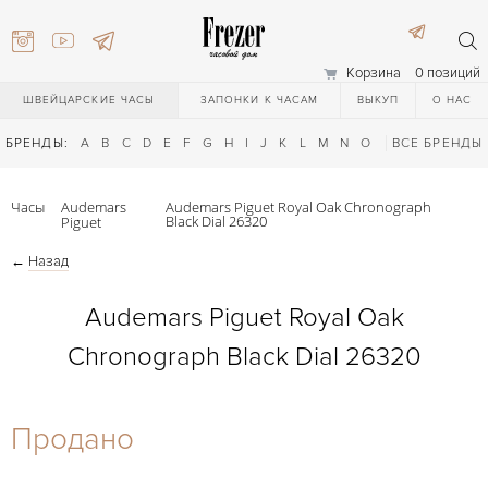
Корзина
0 позиций
ШВЕЙЦАРСКИЕ ЧАСЫ
ЗАПОНКИ К ЧАСАМ
ВЫКУП
О НАС
БРЕНДЫ:
A
B
C
D
E
F
G
H
I
J
K
L
M
N
O
P
ВСЕ БРЕНДЫ
Q
R
S
T
Часы
Audemars
Audemars Piguet Royal Oak Chronograph
Black Dial 26320
Piguet
←
Назад
Audemars Piguet Royal Oak
Chronograph Black Dial 26320
) 111-27-44
Продано
) 111-27-44