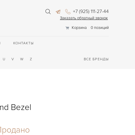
+7 (925) 111-27-44
Заказать обратный звонок
Корзина
0 позиций
П
КОНТАКТЫ
U
V
W
Z
ВСЕ БРЕНДЫ
nd Bezel
Продано