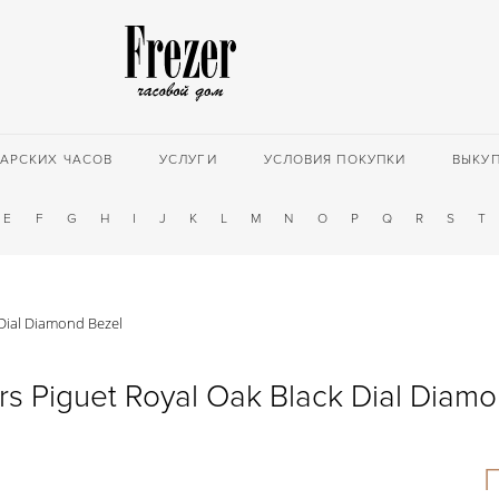
АРСКИХ ЧАСОВ
УСЛУГИ
УСЛОВИЯ ПОКУПКИ
ВЫКУ
E
F
G
H
I
J
K
L
M
N
O
P
Q
R
S
T
Dial Diamond Bezel
s Piguet Royal Oak Black Dial Diamo