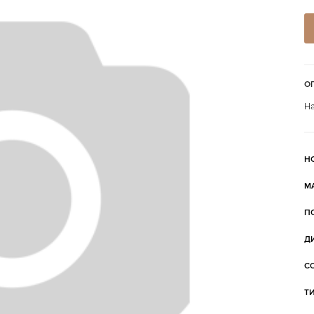
О
На
Н
М
П
Д
С
Т