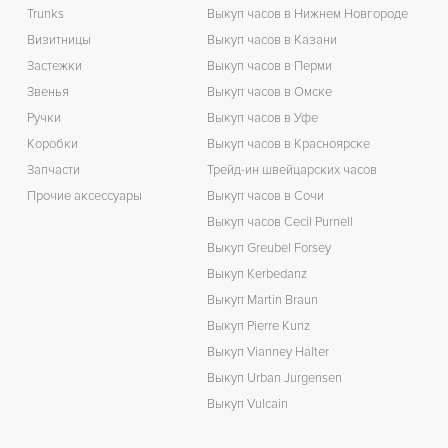
Trunks
Выкуп часов в Нижнем Новгороде
Визитницы
Выкуп часов в Казани
Застежки
Выкуп часов в Перми
Звенья
Выкуп часов в Омске
Ручки
Выкуп часов в Уфе
Коробки
Выкуп часов в Красноярске
Запчасти
Трейд-ин швейцарских часов
Прочие аксессуары
Выкуп часов в Сочи
Выкуп часов Cecil Purnell
Выкуп Greubel Forsey
Выкуп Kerbedanz
Выкуп Martin Braun
Выкуп Pierre Kunz
Выкуп Vianney Halter
Выкуп Urban Jurgensen
Выкуп Vulcain