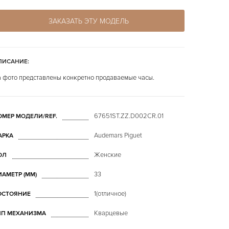
ЗАКАЗАТЬ ЭТУ МОДЕЛЬ
ПИСАНИЕ:
 фото представлены конкретно продаваемые часы.
67651ST.ZZ.D002CR.01
ОМЕР МОДЕЛИ/REF.
Audemars Piguet
АРКА
Женские
ОЛ
33
ИАМЕТР (MM)
1(отличное)
ОСТОЯНИЕ
Кварцевые
ИП МЕХАНИЗМА