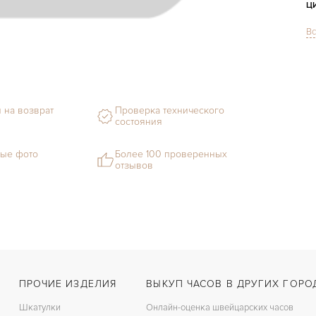
Ц
Вс
С
Ф
М
 на возврат
Проверка технического
состояния
С
Ц
ые фото
Более 100 проверенных
отзывов
З
Ц
П
ПРОЧИЕ ИЗДЕЛИЯ
ВЫКУП ЧАСОВ В ДРУГИХ ГОРО
Шкатулки
Онлайн-оценка швейцарских часов