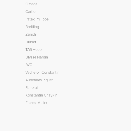
Omega
Cartier
Patek Philippe
Breitling
Zenith
Hublot
TAG Heuer
Ulysse Nardin
IWC
Vacheron Constantin
Audemars Piguet
Panerai
Konstantin Chaykin
Franck Muller