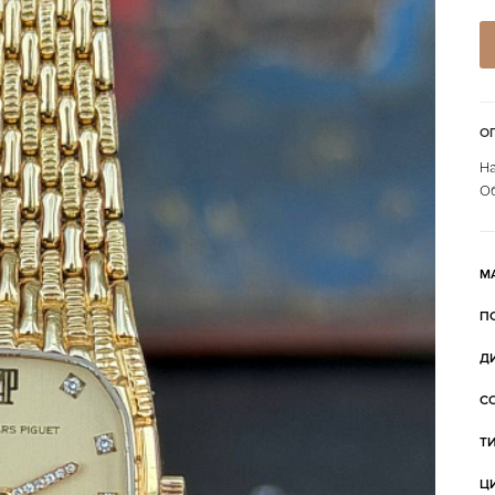
О
На
Об
М
П
Д
С
Т
Ц