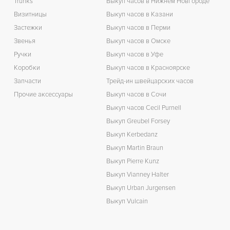
Trunks
Выкуп часов в Нижнем Новгороде
Визитницы
Выкуп часов в Казани
Застежки
Выкуп часов в Перми
Звенья
Выкуп часов в Омске
Ручки
Выкуп часов в Уфе
Коробки
Выкуп часов в Красноярске
Запчасти
Трейд-ин швейцарских часов
Прочие аксессуары
Выкуп часов в Сочи
Выкуп часов Cecil Purnell
Выкуп Greubel Forsey
Выкуп Kerbedanz
Выкуп Martin Braun
Выкуп Pierre Kunz
Выкуп Vianney Halter
Выкуп Urban Jurgensen
Выкуп Vulcain