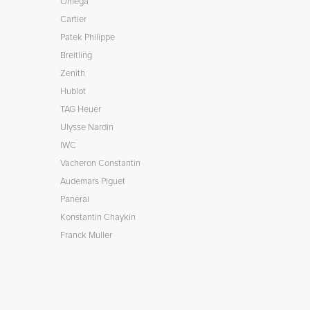
Omega
Cartier
Patek Philippe
Breitling
Zenith
Hublot
TAG Heuer
Ulysse Nardin
IWC
Vacheron Constantin
Audemars Piguet
Panerai
Konstantin Chaykin
Franck Muller