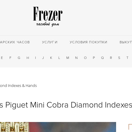
АРСКИХ ЧАСОВ
УСЛУГИ
УСЛОВИЯ ПОКУПКИ
ВЫКУ
E
F
G
H
I
J
K
L
M
N
O
P
Q
R
S
T
mond Indexes & Hands
 Piguet Mini Cobra Diamond Indexe