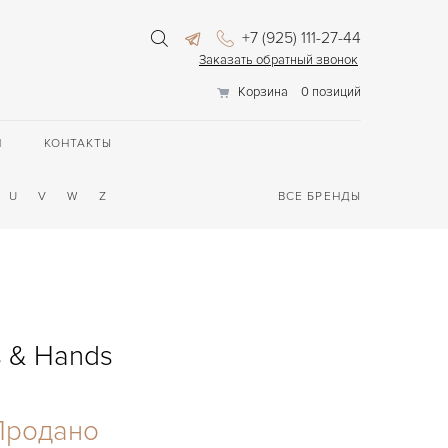
+7 (925) 111-27-44
Заказать обратный звонок
Корзина
0 позиций
П
КОНТАКТЫ
U
V
W
Z
ВСЕ БРЕНДЫ
s & Hands
Продано