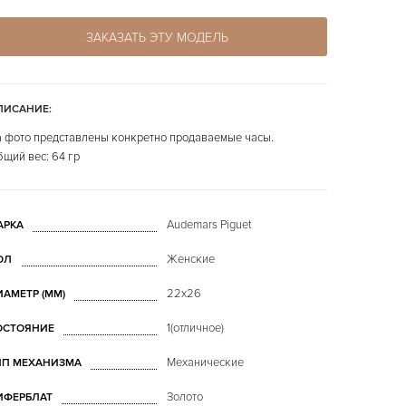
ЗАКАЗАТЬ ЭТУ МОДЕЛЬ
ПИСАНИЕ:
 фото представлены конкретно продаваемые часы.
щий вес: 64 гр
Audemars Piguet
АРКА
Женские
ОЛ
22х26
ИАМЕТР (MM)
1(отличное)
ОСТОЯНИЕ
Механические
ИП МЕХАНИЗМА
Золото
ИФЕРБЛАТ