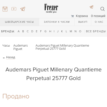
Корзина
0 позиций
ШВЕЙЦАРСКИЕ ЧАСЫ
ЗАПОНКИ К ЧАСАМ
ВЫКУП
О НАС
БРЕНДЫ:
A
B
C
D
E
F
G
H
I
J
K
L
M
N
O
P
ВСЕ БРЕНДЫ
Q
R
S
T
Часы
Audemars
Audemars Piguet Millenary Quantieme
Perpetual 25777 Gold
Piguet
←
Назад
Audemars Piguet Millenary Quantieme
Perpetual 25777 Gold
) 111-27-44
Продано
) 111-27-44