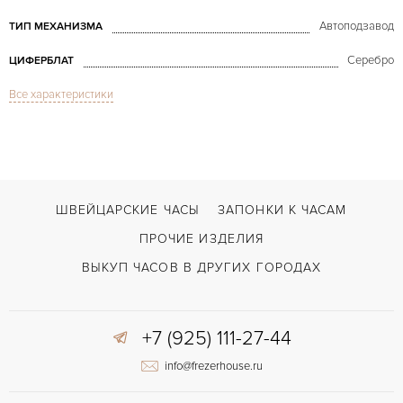
Автоподзавод
ТИП МЕХАНИЗМА
Серебро
ЦИФЕРБЛАТ
Все характеристики
Сапфировое стекло
СТЕКЛО
Вечный календарь, Дата, Индикатор дней недели, Индикатор месяца, И
ФУНКЦИИ
Millenary Quantieme Perpetual Gold
МОДЕЛЬ
В наличии
СРОКИ ДОСТАВКИ
ШВЕЙЦАРСКИЕ ЧАСЫ
ЗАПОНКИ К ЧАСАМ
Черный
ЦВЕТ БРАСЛЕТА
ПРОЧИЕ ИЗДЕЛИЯ
Застежка с помощью шипа
ЗАСТЁЖКА
ВЫКУП ЧАСОВ В ДРУГИХ ГОРОДАХ
Арабские
ЦИФРЫ
+7 (925) 111-27-44
calibre 2120/2801
КАЛИБР/МЕХАНИЗМ
info@frezerhouse.ru