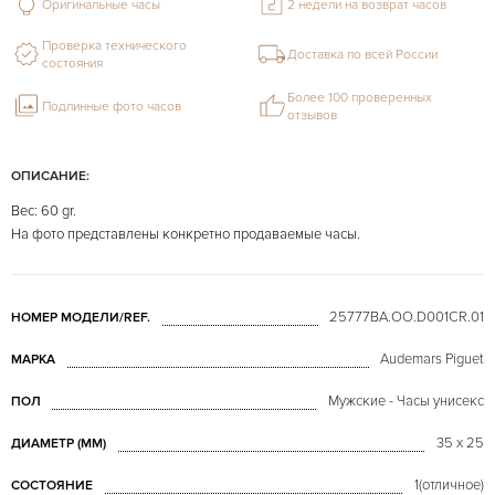
Оригинальные часы
2 недели на возврат часов
Проверка технического
Доставка по всей России
состояния
Более 100 проверенных
Подлинные фото часов
отзывов
ОПИСАНИЕ:
Вес: 60 gr.
На фото представлены конкретно продаваемые часы.
25777BA.OO.D001CR.01
НОМЕР МОДЕЛИ/REF.
Audemars Piguet
МАРКА
Мужские - Часы унисекс
ПОЛ
35 x 25
ДИАМЕТР (MM)
1(отличное)
СОСТОЯНИЕ