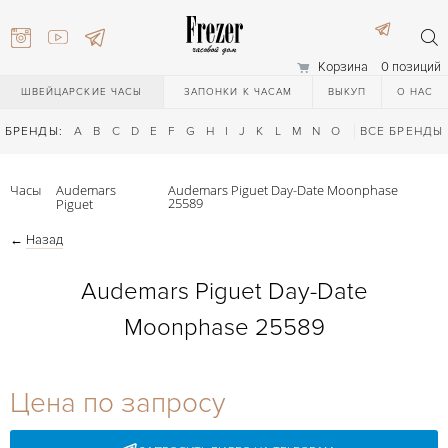
Корзина
0 позиций
ШВЕЙЦАРСКИЕ ЧАСЫ
ЗАПОНКИ К ЧАСАМ
ВЫКУП
О НАС
БРЕНДЫ:
A
B
C
D
E
F
G
H
I
J
K
L
M
N
O
P
ВСЕ БРЕНДЫ
Q
R
S
T
Часы
Audemars
Audemars Piguet Day-Date Moonphase
25589
Piguet
←
Назад
Audemars Piguet Day-Date
Moonphase 25589
) 111-27-44
Цена по запросу
) 111-27-44