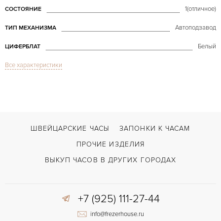
1(отличное)
СОСТОЯНИЕ
Автоподзавод
ТИП МЕХАНИЗМА
Белый
ЦИФЕРБЛАТ
Все характеристики
Сапфировое стекло
СТЕКЛО
Дата, Индикатор дней недели, Индикатор фазы Луны
ФУНКЦИИ
Day-Date Moonphase 25589
МОДЕЛЬ
В наличии
СРОКИ ДОСТАВКИ
ШВЕЙЦАРСКИЕ ЧАСЫ
ЗАПОНКИ К ЧАСАМ
Черный
ЦВЕТ БРАСЛЕТА
ПРОЧИЕ ИЗДЕЛИЯ
Застежка с помощью шипа
ЗАСТЁЖКА
ВЫКУП ЧАСОВ В ДРУГИХ ГОРОДАХ
Римские
ЦИФРЫ
+7 (925) 111-27-44
info@frezerhouse.ru