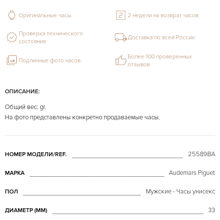
Оригинальные часы
2 недели на возврат часов
Проверка технического
Доставка по всей России
состояния
Более 100 проверенных
Подлинные фото часов
отзывов
ОПИСАНИЕ:
Общий вес: gr.
На фото представлены конкретно продаваемые часы.
25589BA
НОМЕР МОДЕЛИ/REF.
Audemars Piguet
МАРКА
Мужские - Часы унисекс
ПОЛ
33
ДИАМЕТР (MM)