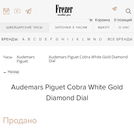
Корзина
0 позиций
ШВЕЙЦАРСКИЕ ЧАСЫ
ЗАПОНКИ К ЧАСАМ
ВЫКУП
О НАС
БРЕНДЫ:
A
B
C
D
E
F
G
H
I
J
K
L
M
N
O
P
ВСЕ БРЕНДЫ
Q
R
S
T
Часы
Audemars
Audemars Piguet Cobra White Gold Diamond
Dial
Piguet
←
Назад
Audemars Piguet Cobra White Gold
Diamond Dial
) 111-27-44
Продано
) 111-27-44