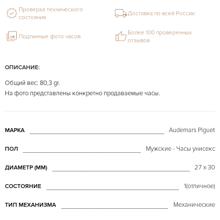
Проверка технического
Доставка по всей России
состояния
Более 100 проверенных
Подлинные фото часов
отзывов
ОПИСАНИЕ:
Общий вес: 80,3 gr.
На фото представлены конкретно продаваемые часы.
Audemars Piguet
МАРКА
Мужские - Часы унисекс
ПОЛ
27 x 30
ДИАМЕТР (MM)
1(отличное)
СОСТОЯНИЕ
Механические
ТИП МЕХАНИЗМА