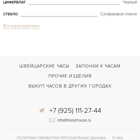
Черный
ЦИФЕРБЛАТ
Сапфировое стекло
СТЕКЛО
Все характеристики
Cobra White Diamond Dial
МОДЕЛЬ
В наличии
СРОКИ ДОСТАВКИ
Белый
ЦВЕТ БРАСЛЕТА
Декоративная застежка
ЗАСТЁЖКА
ШВЕЙЦАРСКИЕ ЧАСЫ
ЗАПОНКИ К ЧАСАМ
ДЛИНА БРАСЛЕТА, ДЛИННАЯ СТОРОНА
ПРОЧИЕ ИЗДЕЛИЯ
178
(MM)
ВЫКУП ЧАСОВ В ДРУГИХ ГОРОДАХ
Без цифр
ЦИФРЫ
+7 (925) 111-27-44
info@frezerhouse.ru
ПОЛИТИКА ОБРАБОТКИ ПЕРСОНАЛЬНЫХ ДАННЫХ
О НАС