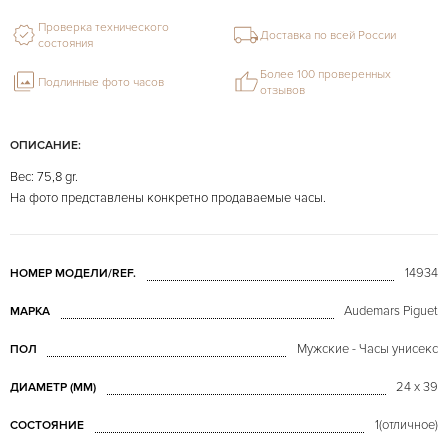
Проверка технического
Доставка по всей России
состояния
Более 100 проверенных
Подлинные фото часов
отзывов
ОПИСАНИЕ:
Вес: 75,8 gr.
На фото представлены конкретно продаваемые часы.
14934
НОМЕР МОДЕЛИ/REF.
Audemars Piguet
МАРКА
Мужские - Часы унисекс
ПОЛ
24 x 39
ДИАМЕТР (MM)
1(отличное)
СОСТОЯНИЕ