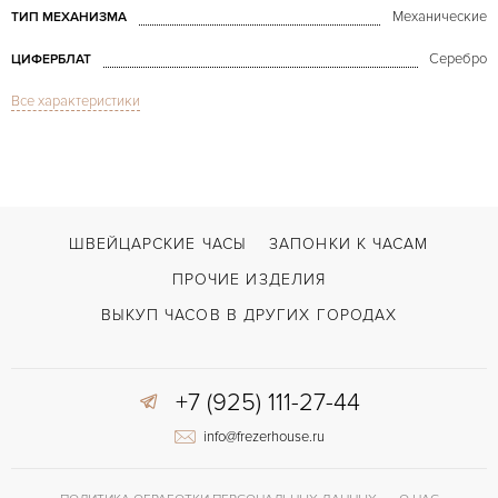
Механические
ТИП МЕХАНИЗМА
Серебро
ЦИФЕРБЛАТ
Все характеристики
Сапфировое стекло
СТЕКЛО
Canape 14934 White Gold
МОДЕЛЬ
В наличии
СРОКИ ДОСТАВКИ
Черный
ЦВЕТ БРАСЛЕТА
ШВЕЙЦАРСКИЕ ЧАСЫ
ЗАПОНКИ К ЧАСАМ
Двойной сложности застежка
ЗАСТЁЖКА
ПРОЧИЕ ИЗДЕЛИЯ
Арабские
ЦИФРЫ
ВЫКУП ЧАСОВ В ДРУГИХ ГОРОДАХ
2085
КАЛИБР/МЕХАНИЗМ
+7 (925) 111-27-44
45 часов
ЗАПАС ХОДА
info@frezerhouse.ru