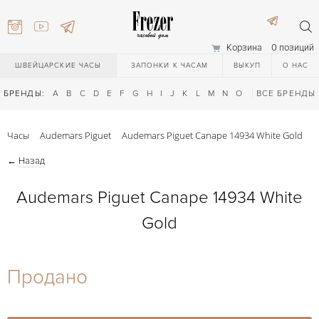
Корзина
0 позиций
ШВЕЙЦАРСКИЕ ЧАСЫ
ЗАПОНКИ К ЧАСАМ
ВЫКУП
О НАС
БРЕНДЫ:
A
B
C
D
E
F
G
H
I
J
K
L
M
N
O
P
ВСЕ БРЕНДЫ
Q
R
S
T
Часы
Audemars Piguet
Audemars Piguet Canape 14934 White Gold
←
Назад
Audemars Piguet Canape 14934 White
Gold
) 111-27-44
Продано
) 111-27-44