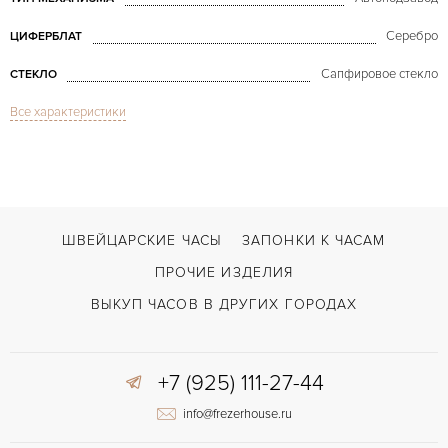
Серебро
ЦИФЕРБЛАТ
Сапфировое стекло
СТЕКЛО
Все характеристики
GMT/две час.зоны, Дата, Индикатор дней недели, Хронограф
ФУНКЦИИ
Krono Bauhaus Titan
МОДЕЛЬ
В наличии
СРОКИ ДОСТАВКИ
С футляром
ВОЗМОЖНОСТИ ДОСТАВКИ
ШВЕЙЦАРСКИЕ ЧАСЫ
ЗАПОНКИ К ЧАСАМ
Оранжевый
ЦВЕТ БРАСЛЕТА
ПРОЧИЕ ИЗДЕЛИЯ
Двойной сложности застежка
ЗАСТЁЖКА
ВЫКУП ЧАСОВ В ДРУГИХ ГОРОДАХ
Без цифр
ЦИФРЫ
+7 (925) 111-27-44
info@frezerhouse.ru