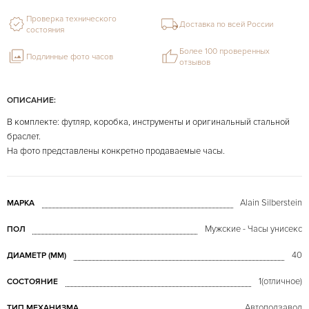
Проверка технического
Доставка по всей России
состояния
Более 100 проверенных
Подлинные фото часов
отзывов
ОПИСАНИЕ:
В комплекте: футляр, коробка, инструменты и оригинальный стальной
браслет.
На фото представлены конкретно продаваемые часы.
Alain Silberstein
МАРКА
Мужские - Часы унисекс
ПОЛ
40
ДИАМЕТР (MM)
1(отличное)
СОСТОЯНИЕ
Автоподзавод
ТИП МЕХАНИЗМА