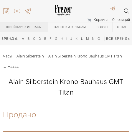
Корзина
0 позиций
ШВЕЙЦАРСКИЕ ЧАСЫ
ЗАПОНКИ К ЧАСАМ
ВЫКУП
О НАС
БРЕНДЫ:
A
B
C
D
E
F
G
H
I
J
K
L
M
N
O
P
ВСЕ БРЕНДЫ
Q
R
S
T
Часы
Alain Silberstein
Alain Silberstein Krono Bauhaus GMT Titan
←
Назад
Alain Silberstein Krono Bauhaus GMT
Titan
) 111-27-44
Продано
) 111-27-44