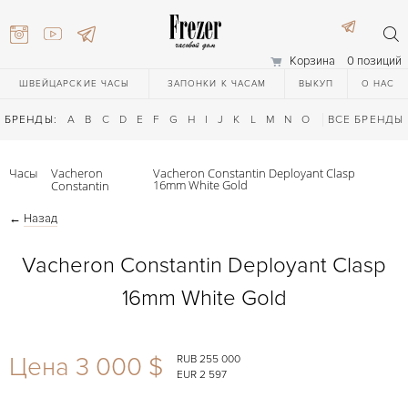
Корзина
0 позиций
ШВЕЙЦАРСКИЕ ЧАСЫ
ЗАПОНКИ К ЧАСАМ
ВЫКУП
О НАС
БРЕНДЫ:
A
B
C
D
E
F
G
H
I
J
K
L
M
N
O
P
ВСЕ БРЕНДЫ
Q
R
S
T
Часы
Vacheron
Vacheron Constantin Deployant Clasp
16mm White Gold
Constantin
←
Назад
Vacheron Constantin Deployant Clasp
16mm White Gold
) 111-27-44
Цена 3 000 $
RUB 255 000
) 111-27-44
EUR 2 597