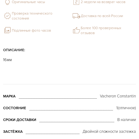
Оригинальные часы
2 недели на возврат часов
Проверка технического
Доставка по всей России
состояния
Более 100 проверенных
Подлинные фото часов
отзывов
ОПИСАНИЕ:
16мм
Vacheron Constantin
МАРКА
1(отличное)
СОСТОЯНИЕ
В наличии
СРОКИ ДОСТАВКИ
Двойной сложности застежка
ЗАСТЁЖКА