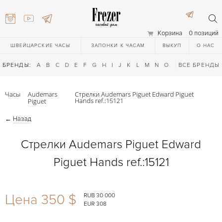
Корзина
0 позиций
ШВЕЙЦАРСКИЕ ЧАСЫ
ЗАПОНКИ К ЧАСАМ
ВЫКУП
О НАС
БРЕНДЫ:
A
B
C
D
E
F
G
H
I
J
K
L
M
N
O
P
ВСЕ БРЕНДЫ
Q
R
S
T
Часы
Audemars
Стрелки Audemars Piguet Edward Piguet
Hands ref.:15121
Piguet
←
Назад
Стрелки Audemars Piguet Edward
Piguet Hands ref.:15121
) 111-27-44
Цена 350 $
RUB 30 000
) 111-27-44
EUR 308