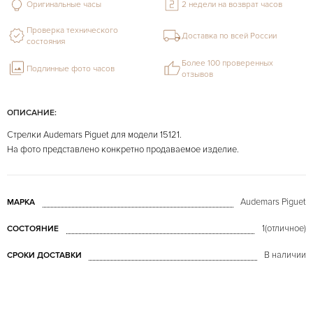
Оригинальные часы
2 недели на возврат часов
Проверка технического
Доставка по всей России
состояния
Более 100 проверенных
Подлинные фото часов
отзывов
ОПИСАНИЕ:
Стрелки Audemars Piguet для модели 15121.
На фото представлено конкретно продаваемое изделие.
Audemars Piguet
МАРКА
1(отличное)
СОСТОЯНИЕ
В наличии
СРОКИ ДОСТАВКИ