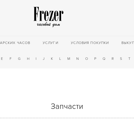
АРСКИХ ЧАСОВ
УСЛУГИ
УСЛОВИЯ ПОКУПКИ
ВЫКУ
E
F
G
H
I
J
K
L
M
N
O
P
Q
R
S
T
Запчасти