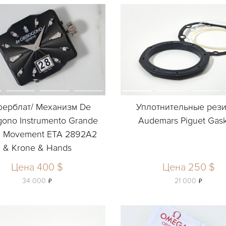
ерблат/ Механизм De
Уплотнительные рез
gono Instrumento Grande
Audemars Piguet Gask
 & Movement ETA 2892A2
& Krone & Hands
Цена 400 $
Цена 250 $
ь
ь
34 000
21 000