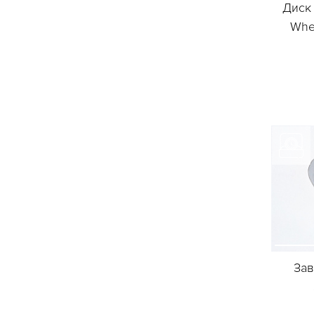
Диск 
Whee
Зав