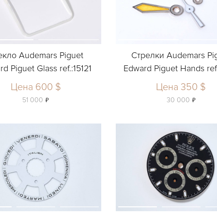
екло Audemars Piguet
Стрелки Audemars Pi
d Piguet Glass ref.:15121
Edward Piguet Hands ref.
Цена 600 $
Цена 350 $
ь
ь
51 000
30 000