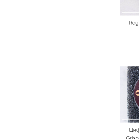
Rog
Циф
Gris