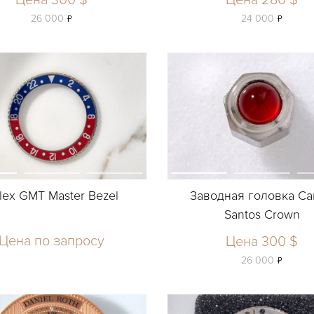
Цена 300 $
Цена 280 $
ь
ь
26 000
24 000
lex GMT Master Bezel
Заводная головка Car
Santos Crown
Цена по запросу
Цена 300 $
ь
26 000