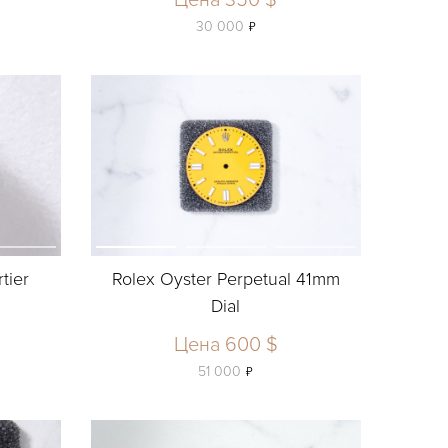
Цена 350 $
ь
30 000
tier
Rolex Oyster Perpetual 41mm
Dial
Цена 600 $
ь
51 000