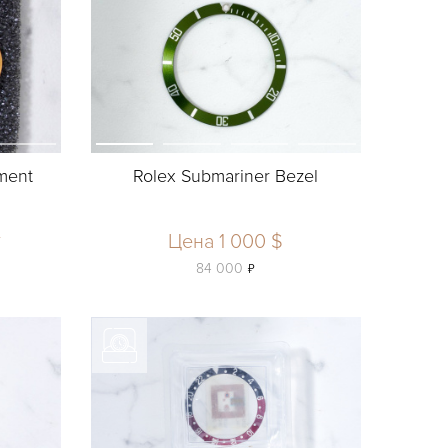
ement
Rolex Submariner Bezel
у
Цена 1 000 $
ь
84 000