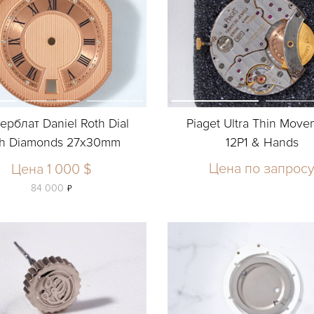
рблат Daniel Roth Dial
Piaget Ultra Thin Mov
th Diamonds 27x30mm
12P1 & Hands
Цена по запрос
Цена 1 000 $
ь
84 000