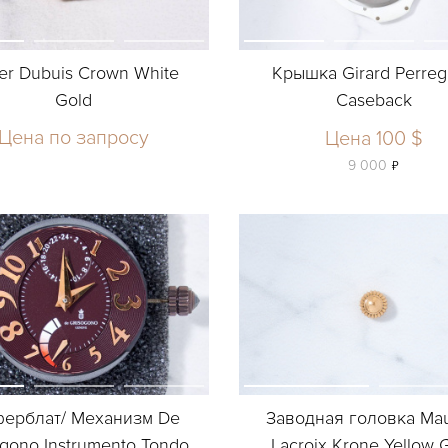
er Dubuis Crown White
Крышка Girard Perre
Gold
Caseback
Цена по запросу
Цена 100 $
ь
9 000
ерблат/ Механизм De
Заводная головка Mau
ogono Instrumento Tondo
Lacroix Krone Yellow 