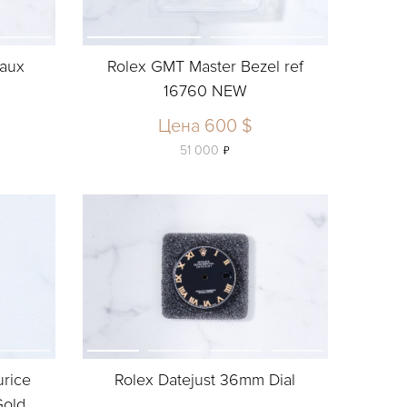
gaux
Rolex GMT Master Bezel ref
16760 NEW
Цена 600 $
ь
51 000
rice
Rolex Datejust 36mm Dial
Gold