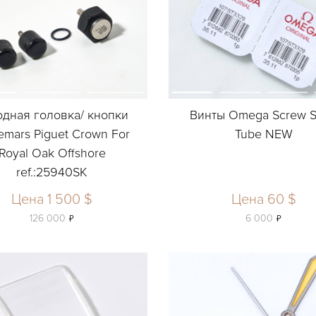
одная головка/ кнопки
Винты Omega Screw S
mars Piguet Crown For
Tube NEW
Royal Oak Offshore
ref.:25940SK
Цена 1 500 $
Цена 60 $
ь
ь
126 000
6 000