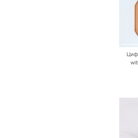
Цифе
wi