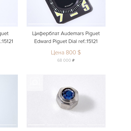
guet
Циферблат Audemars Piguet
:15121
Edward Piguet Dial ref.:15121
Цена 800 $
ь
68 000