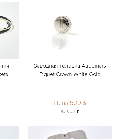
инки
Заводная головка Audemars
ets
Piguet Crown White Gold
Цена 500 $
ь
42 000