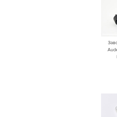
Зав
Aude