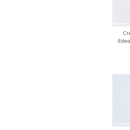
Ст
Edwar