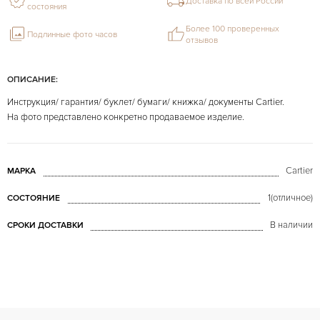
Доставка по всей России
состояния
Более 100 проверенных
Подлинные фото часов
отзывов
ОПИСАНИЕ:
Инструкция/ гарантия/ буклет/ бумаги/ книжка/ документы Cartier.
На фото представлено конкретно продаваемое изделие.
Cartier
МАРКА
1(отличное)
СОСТОЯНИЕ
В наличии
СРОКИ ДОСТАВКИ