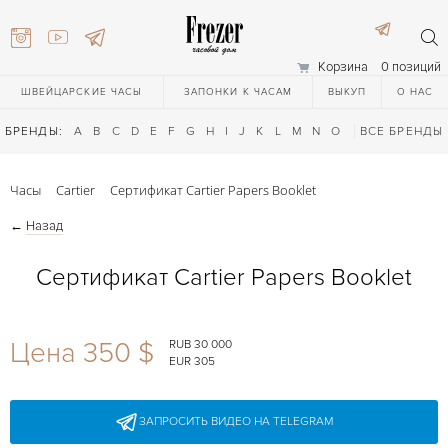
Корзина
0 позиций
ШВЕЙЦАРСКИЕ ЧАСЫ
ЗАПОНКИ К ЧАСАМ
ВЫКУП
О НАС
БРЕНДЫ:
A
B
C
D
E
F
G
H
I
J
K
L
M
N
O
P
ВСЕ БРЕНДЫ
Q
R
S
T
Часы
Cartier
Сертификат Cartier Papers Booklet
←
Назад
Сертификат Cartier Papers Booklet
) 111-27-44
Цена 350 $
RUB 30 000
EUR 305
) 111-27-44
ЗАПРОСИТЬ ВИДЕО НА TELEGRAM