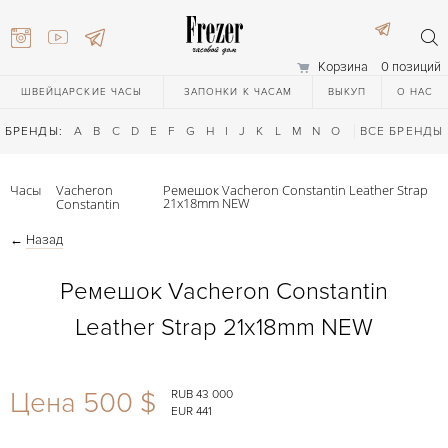
Корзина
0 позиций
ШВЕЙЦАРСКИЕ ЧАСЫ
ЗАПОНКИ К ЧАСАМ
ВЫКУП
О НАС
БРЕНДЫ:
A
B
C
D
E
F
G
H
I
J
K
L
M
N
O
P
ВСЕ БРЕНДЫ
Q
R
S
T
Часы
Vacheron
Ремешок Vacheron Constantin Leather Strap
21х18mm NEW
Constantin
←
Назад
Ремешок Vacheron Constantin
Leather Strap 21х18mm NEW
) 111-27-44
Цена 500 $
RUB 43 000
) 111-27-44
EUR 441