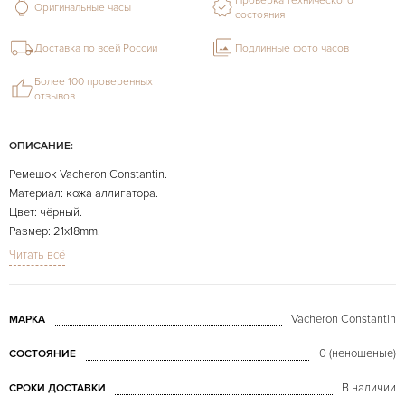
Проверка технического
Оригинальные часы
состояния
Доставка по всей России
Подлинные фото часов
Более 100 проверенных
отзывов
ОПИСАНИЕ:
Ремешок Vacheron Constantin.
Материал: кожа аллигатора.
Цвет: чёрный.
Размер: 21x18mm.
Длина: 110x75mm.
Читать всё
На фото представлено конкретно продаваемое изделие.
Vacheron Constantin
МАРКА
0 (неношеные)
СОСТОЯНИЕ
В наличии
СРОКИ ДОСТАВКИ