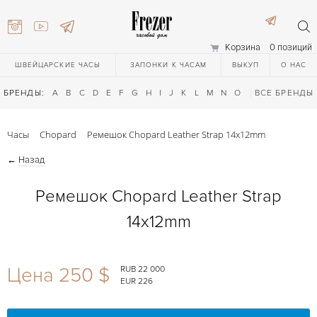
Корзина
0 позиций
ШВЕЙЦАРСКИЕ ЧАСЫ
ЗАПОНКИ К ЧАСАМ
ВЫКУП
О НАС
БРЕНДЫ:
A
B
C
D
E
F
G
H
I
J
K
L
M
N
O
P
ВСЕ БРЕНДЫ
Q
R
S
T
Часы
Chopard
Ремешок Chopard Leather Strap 14x12mm
←
Назад
Ремешок Chopard Leather Strap
14x12mm
) 111-27-44
Цена 250 $
RUB 22 000
EUR 226
) 111-27-44