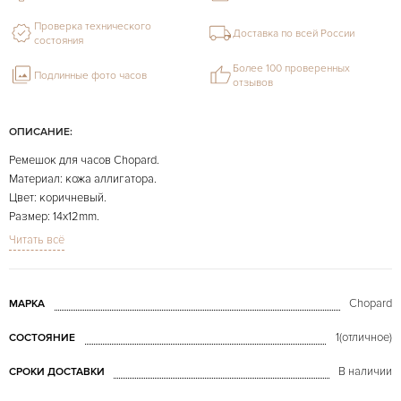
Проверка технического
Доставка по всей России
состояния
Более 100 проверенных
Подлинные фото часов
отзывов
ОПИСАНИЕ:
Ремешок для часов Chopard.
Материал: кожа аллигатора.
Цвет: коричневый.
Размер: 14х12mm.
Длина: 110х80mm.
Читать всё
На фото представлено конкретно продаваемое изделие.
Chopard
МАРКА
1(отличное)
СОСТОЯНИЕ
В наличии
СРОКИ ДОСТАВКИ