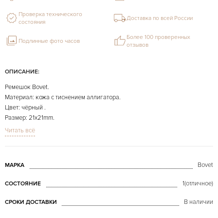
Проверка технического
Доставка по всей России
состояния
Более 100 проверенных
Подлинные фото часов
отзывов
ОПИСАНИЕ:
Ремешок Bovet.
Материал: кожа с тиснением аллигатора.
Цвет: чёрный .
Размер: 21x21mm.
Длина: 120x65mm.
Читать всё
На фото представлено конкретно продаваемое изделие.
Bovet
МАРКА
1(отличное)
СОСТОЯНИЕ
В наличии
СРОКИ ДОСТАВКИ