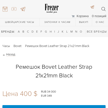
Корзина
0 позиций
ШВЕЙЦАРСКИЕ ЧАСЫ
ЗАПОНКИ К ЧАСАМ
ВЫКУП
О НАС
БРЕНДЫ:
A
B
C
D
E
F
G
H
I
J
K
L
M
N
O
P
ВСЕ БРЕНДЫ
Q
R
S
T
Часы
Bovet
Ремешок Bovet Leather Strap 21x21mm Black
←
Назад
Ремешок Bovet Leather Strap
21x21mm Black
) 111-27-44
Цена 400 $
RUB 34 000
EUR 349
) 111-27-44