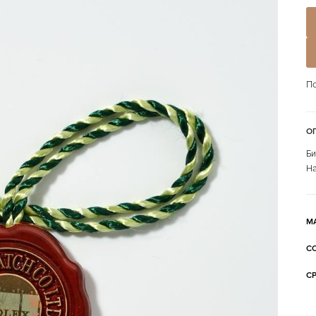
По
О
Би
На
М
С
С