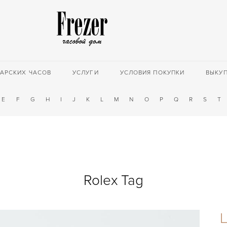
АРСКИХ ЧАСОВ
УСЛУГИ
УСЛОВИЯ ПОКУПКИ
ВЫКУ
E
F
G
H
I
J
K
L
M
N
O
P
Q
R
S
T
Rolex Tag
Ц