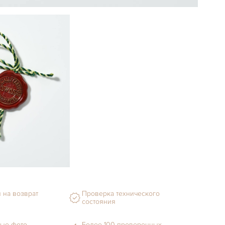
 на возврат
Проверка технического
состояния
ые фото
Более 100 проверенных