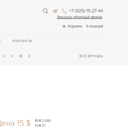
+7 (925) 111-27-44
Заказать обратный звонок
Корзина
0 позиций
П
КОНТАКТЫ
U
V
W
Z
ВСЕ БРЕНДЫ
ена 15 $
RUB 2 000
EUR 21