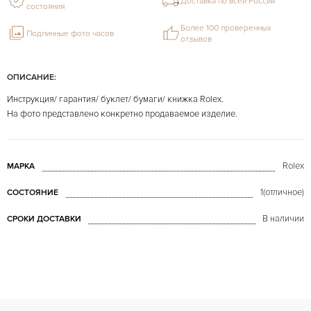
Доставка по всей России
состояния
Более 100 проверенных
Подлинные фото часов
отзывов
ОПИСАНИЕ:
Инструкция/ гарантия/ буклет/ бумаги/ книжка Rolex.
На фото представлено конкретно продаваемое изделие.
Rolex
МАРКА
1(отличное)
СОСТОЯНИЕ
В наличии
СРОКИ ДОСТАВКИ