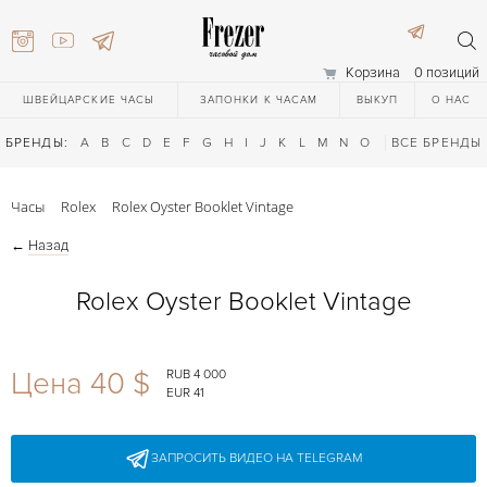
Корзина
0 позиций
ШВЕЙЦАРСКИЕ ЧАСЫ
ЗАПОНКИ К ЧАСАМ
ВЫКУП
О НАС
БРЕНДЫ:
A
B
C
D
E
F
G
H
I
J
K
L
M
N
O
P
ВСЕ БРЕНДЫ
Q
R
S
T
Часы
Rolex
Rolex Oyster Booklet Vintage
←
Назад
Rolex Oyster Booklet Vintage
) 111-27-44
Цена 40 $
RUB 4 000
EUR 41
) 111-27-44
ЗАПРОСИТЬ ВИДЕО НА TELEGRAM