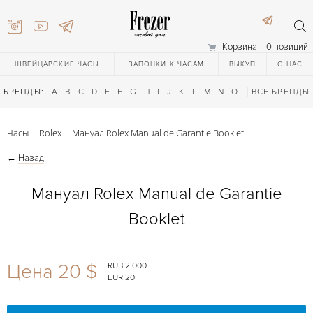
Корзина
0 позиций
ШВЕЙЦАРСКИЕ ЧАСЫ
ЗАПОНКИ К ЧАСАМ
ВЫКУП
О НАС
БРЕНДЫ:
A
B
C
D
E
F
G
H
I
J
K
L
M
N
O
P
ВСЕ БРЕНДЫ
Q
R
S
T
Часы
Rolex
Мануал Rolex Manual de Garantie Booklet
←
Назад
Мануал Rolex Manual de Garantie
Booklet
) 111-27-44
Цена 20 $
RUB 2 000
EUR 20
) 111-27-44