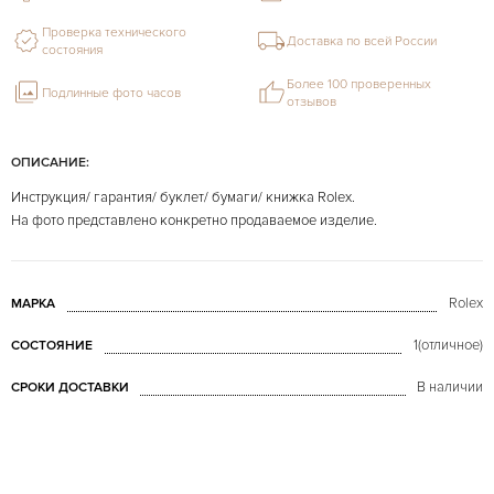
Проверка технического
Доставка по всей России
состояния
Более 100 проверенных
Подлинные фото часов
отзывов
ОПИСАНИЕ:
Инструкция/ гарантия/ буклет/ бумаги/ книжка Rolex.
На фото представлено конкретно продаваемое изделие.
Rolex
МАРКА
1(отличное)
СОСТОЯНИЕ
В наличии
СРОКИ ДОСТАВКИ