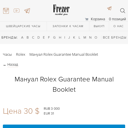
Корзина
0 позиций
ШВЕЙЦАРСКИЕ ЧАСЫ
ЗАПОНКИ К ЧАСАМ
ВЫКУП
О НАС
БРЕНДЫ:
A
B
C
D
E
F
G
H
I
J
K
L
M
N
O
P
ВСЕ БРЕНДЫ
Q
R
S
T
Часы
Rolex
Мануал Rolex Guarantee Manual Booklet
←
Назад
Мануал Rolex Guarantee Manual
Booklet
) 111-27-44
Цена 30 $
RUB 3 000
EUR 31
) 111-27-44