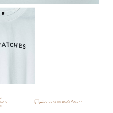
а
кого
Доставка по всей России
ия