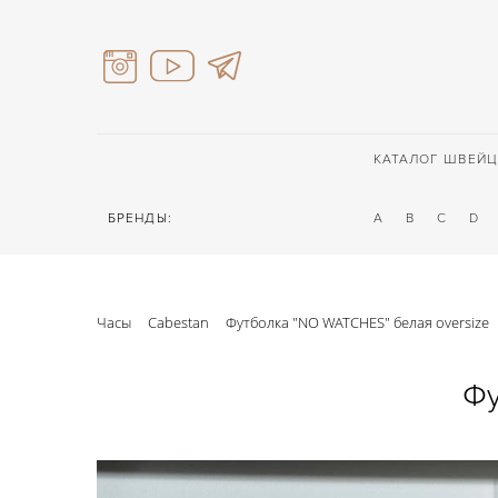
КАТАЛОГ ШВЕЙЦ
БРЕНДЫ:
A
B
C
D
Часы
Cabestan
Футболка "NO WATCHES" белая oversize
Фу