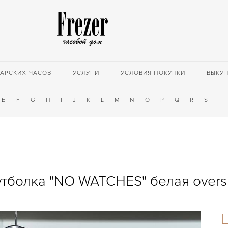
АРСКИХ ЧАСОВ
УСЛУГИ
УСЛОВИЯ ПОКУПКИ
ВЫКУ
E
F
G
H
I
J
K
L
M
N
O
P
Q
R
S
T
тболка "NO WATCHES" белая overs