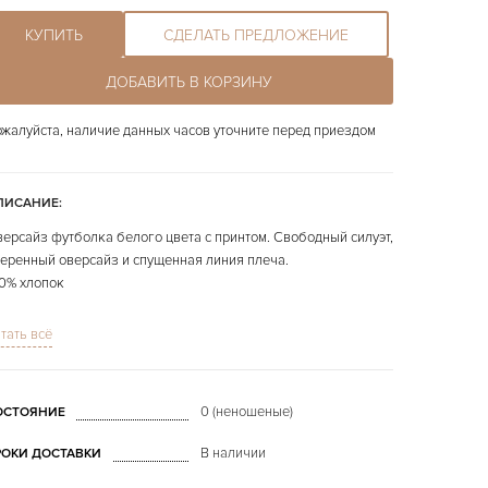
КУПИТЬ
СДЕЛАТЬ ПРЕДЛОЖЕНИЕ
ДОБАВИТЬ В КОРЗИНУ
жалуйста, наличие данных часов уточните перед приездом
ПИСАНИЕ:
ерсайз футболка белого цвета с принтом. Свободный силуэт,
еренный оверсайз и спущенная линия плеча.
0% хлопок
наличии размеры M
тать всё
 фото представлено конкретно продаваемое изделие.
0 (неношеные)
ОСТОЯНИЕ
В наличии
РОКИ ДОСТАВКИ