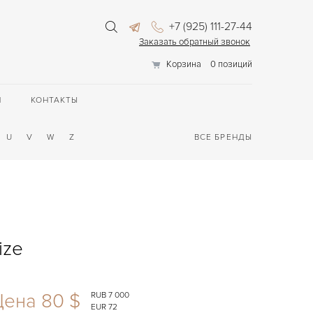
+7 (925) 111-27-44
Заказать обратный звонок
Корзина
0 позиций
П
КОНТАКТЫ
U
V
W
Z
ВСЕ БРЕНДЫ
ize
Цена 80 $
RUB 7 000
EUR 72