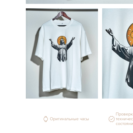
Проверк
Оригинальные часы
техничес
состоян