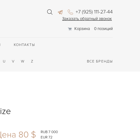
+7 (925) 111-27-44
Заказать обратный звонок
Корзина
0 позиций
П
КОНТАКТЫ
U
V
W
Z
ВСЕ БРЕНДЫ
ize
Цена 80 $
RUB 7 000
EUR 72