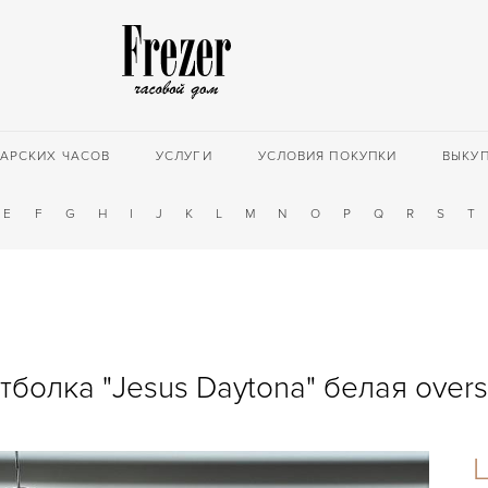
АРСКИХ ЧАСОВ
УСЛУГИ
УСЛОВИЯ ПОКУПКИ
ВЫКУ
E
F
G
H
I
J
K
L
M
N
O
P
Q
R
S
T
тболка "Jesus Daytona" белая overs