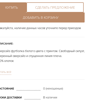
КУПИТЬ
СДЕЛАТЬ ПРЕДЛОЖЕНИЕ
ДОБАВИТЬ В КОРЗИНУ
жалуйста, наличие данных часов уточните перед приездом
ПИСАНИЕ:
ерсайз футболка белого цвета с принтом. Свободный силуэт,
еренный оверсайз и спущенная линия плеча.
0% хлопок
наличии размеры S,M,L,XL,XXL
тать всё
 фото представлено конкретно продаваемое изделие.
0 (неношеные)
ОСТОЯНИЕ
В наличии
РОКИ ДОСТАВКИ