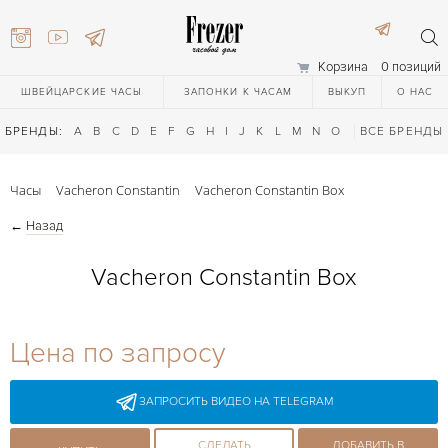
Корзина
0 позиций
ШВЕЙЦАРСКИЕ ЧАСЫ
ЗАПОНКИ К ЧАСАМ
ВЫКУП
О НАС
БРЕНДЫ:
A
B
C
D
E
F
G
H
I
J
K
L
M
N
O
P
ВСЕ БРЕНДЫ
Q
R
S
T
Часы
Vacheron Constantin
Vacheron Constantin Box
←
Назад
Vacheron Constantin Box
) 111-27-44
Цена по запросу
) 111-27-44
ЗАПРОСИТЬ ВИДЕО НА TELEGRAM
СДЕЛАТЬ
ДОБАВИТЬ В