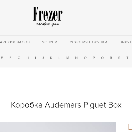
АРСКИХ ЧАСОВ
УСЛУГИ
УСЛОВИЯ ПОКУПКИ
ВЫКУ
E
F
G
H
I
J
K
L
M
N
O
P
Q
R
S
T
Коробка Audemars Piguet Box