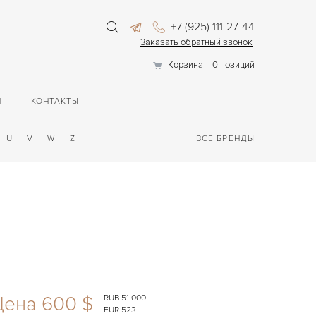
+7 (925) 111-27-44
Заказать обратный звонок
Корзина
0 позиций
П
КОНТАКТЫ
U
V
W
Z
ВСЕ БРЕНДЫ
Цена 600 $
RUB 51 000
EUR 523