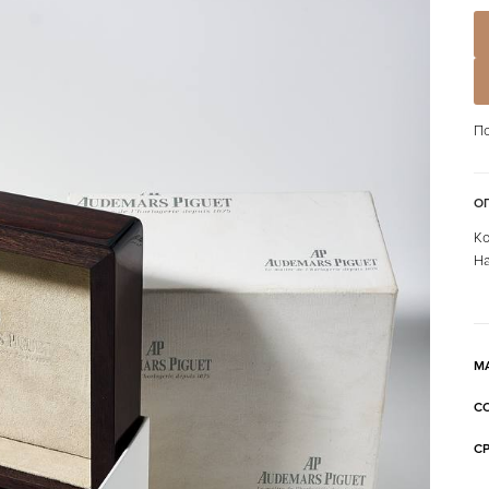
По
О
Ко
На
М
С
С