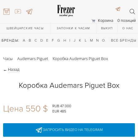
Корзина
0 позиций
ШВЕЙЦАРСКИЕ ЧАСЫ
ЗАПОНКИ К ЧАСАМ
ВЫКУП
О НАС
БРЕНДЫ:
A
B
C
D
E
F
G
H
I
J
K
L
M
N
O
P
ВСЕ БРЕНДЫ
Q
R
S
T
Часы
Audemars Piguet
Коробка Audemars Piguet Box
←
Назад
Коробка Audemars Piguet Box
) 111-27-44
Цена 550 $
RUB 47 000
EUR 485
) 111-27-44
ЗАПРОСИТЬ ВИДЕО НА TELEGRAM