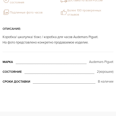
Доставка по всей России
состояния
Более 100 проверенных
Подлинные фото часов
отзывов
ОПИСАНИЕ:
Коробка/ шкатулка/ бокс / коробка для часов Audemars Piguet.
На фото представлено конкретно продаваемое изделие.
Audemars Piguet
МАРКА
2(хорошее)
СОСТОЯНИЕ
В наличии
СРОКИ ДОСТАВКИ