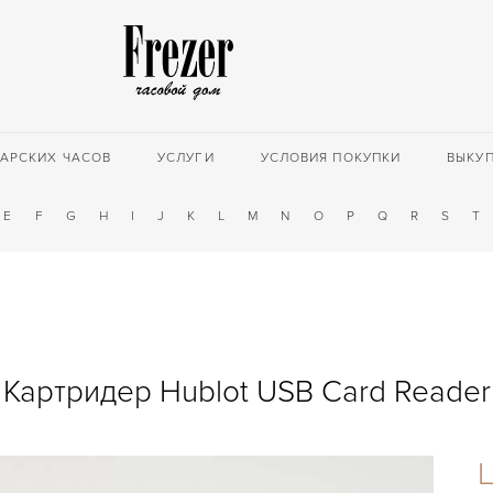
АРСКИХ ЧАСОВ
УСЛУГИ
УСЛОВИЯ ПОКУПКИ
ВЫКУ
E
F
G
H
I
J
K
L
M
N
O
P
Q
R
S
T
Картридер Hublot USB Card Reader
Ц