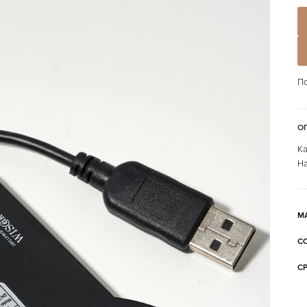
По
О
Ка
На
М
С
С