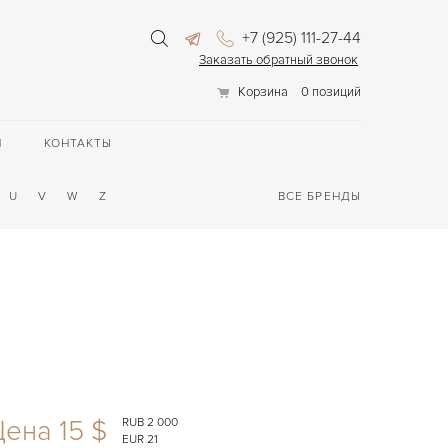
+7 (925) 111-27-44
Заказать обратный звонок
Корзина
0 позиций
П
КОНТАКТЫ
U
V
W
Z
ВСЕ БРЕНДЫ
ена 15 $
RUB 2 000
EUR 21