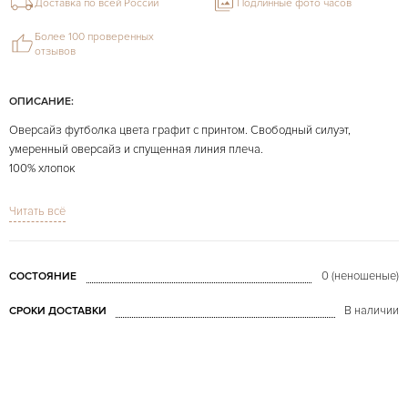
Доставка по всей России
Подлинные фото часов
Более 100 проверенных
отзывов
ОПИСАНИЕ:
Оверсайз футболка цвета графит с принтом. Свободный силуэт,
умеренный оверсайз и спущенная линия плеча.
100% хлопок
В наличии размер XL
Читать всё
На фото представлено конкретно продаваемое изделие.
0 (неношеные)
СОСТОЯНИЕ
В наличии
СРОКИ ДОСТАВКИ