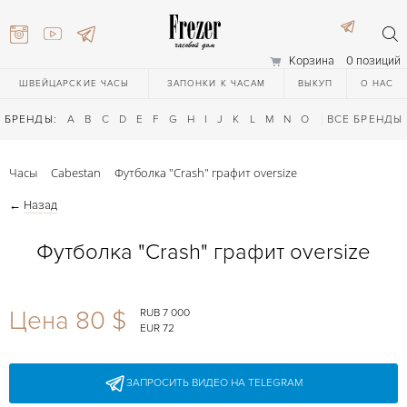
Корзина
0 позиций
ШВЕЙЦАРСКИЕ ЧАСЫ
ЗАПОНКИ К ЧАСАМ
ВЫКУП
О НАС
БРЕНДЫ:
A
B
C
D
E
F
G
H
I
J
K
L
M
N
O
P
ВСЕ БРЕНДЫ
Q
R
S
T
Часы
Cabestan
Футболка "Crash" графит oversize
←
Назад
Футболка "Crash" графит oversize
) 111-27-44
Цена 80 $
RUB 7 000
EUR 72
) 111-27-44
ЗАПРОСИТЬ ВИДЕО НА TELEGRAM