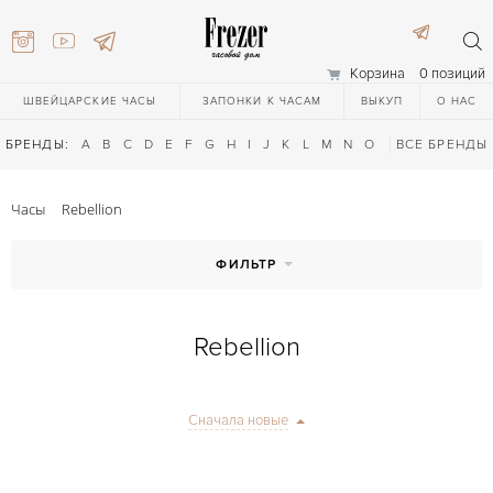
Корзина
0 позиций
ШВЕЙЦАРСКИЕ ЧАСЫ
ЗАПОНКИ К ЧАСАМ
ВЫКУП
О НАС
БРЕНДЫ:
A
B
C
D
E
F
G
H
I
J
K
L
M
N
O
P
ВСЕ БРЕНДЫ
Q
R
S
T
Часы
Rebellion
ФИЛЬТР
Rebellion
) 111-27-44
Сначала новые
) 111-27-44