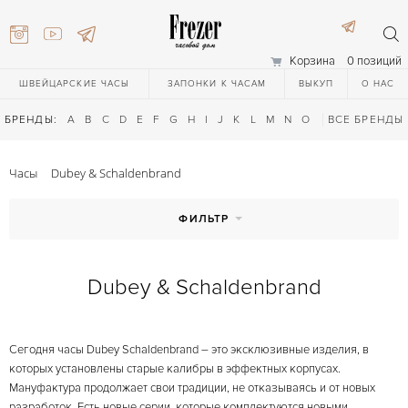
Корзина
0 позиций
ШВЕЙЦАРСКИЕ ЧАСЫ
ЗАПОНКИ К ЧАСАМ
ВЫКУП
О НАС
БРЕНДЫ:
A
B
C
D
E
F
G
H
I
J
K
L
M
N
O
P
ВСЕ БРЕНДЫ
Q
R
S
T
Часы
Dubey & Schaldenbrand
ФИЛЬТР
Dubey & Schaldenbrand
) 111-27-44
Сегодня часы Dubey Schaldenbrand – это эксклюзивные изделия, в
) 111-27-44
которых установлены старые калибры в эффектных корпусах.
Мануфактура продолжает свои традиции, не отказываясь и от новых
разработок. Есть новые серии, которые комплектуются новыми