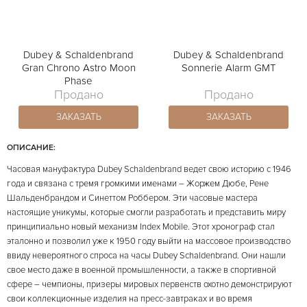
Dubey & Schaldenbrand
Dubey & Schaldenbrand
Gran Chrono Astro Moon
Sonnerie Alarm GMT
Phase
Продано
Продано
ЗАКАЗАТЬ
ЗАКАЗАТЬ
ОПИСАНИЕ:
Часовая мануфактура Dubey Schaldenbrand ведет свою историю с 1946
года и связана с тремя громкими именами – Жоржем Дюбе, Рене
Шальденбрандом и Синеттом Роббером. Эти часовые мастера
настоящие уникумы, которые смогли разработать и представить миру
принципиально новый механизм Index Mobile. Этот хронограф стал
эталонно и позволил уже к 1950 году выйти на массовое производство
ввиду невероятного спроса на часы Dubey Schaldenbrand. Они нашли
свое место даже в военной промышленности, а также в спортивной
сфере – чемпионы, призеры мировых первенств охотно демонстрируют
свои коллекционные изделия на пресс-завтраках и во время