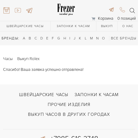
Корзина
0 позиций
ШВЕЙЦАРСКИЕ ЧАСЫ
ЗАПОНКИ К ЧАСАМ
ВЫКУП
О НАС
БРЕНДЫ:
A
B
C
D
E
F
G
H
I
J
K
L
M
N
O
P
ВСЕ БРЕНДЫ
Q
R
S
T
Часы
Выкуп Rolex
Спасибо! Ваша заявка успешно отправлена!
ШВЕЙЦАРСКИЕ ЧАСЫ
ЗАПОНКИ К ЧАСАМ
ПРОЧИЕ ИЗДЕЛИЯ
616-3748
ВЫКУП ЧАСОВ В ДРУГИХ ГОРОДАХ
616-3748