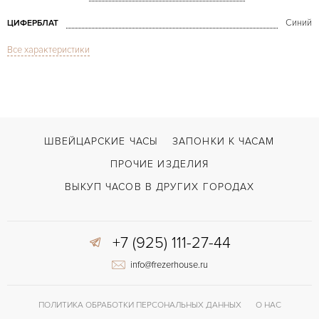
Синий
ЦИФЕРБЛАТ
Все характеристики
Сапфировое стекло
СТЕКЛО
Хронограф
ФУНКЦИИ
El Primero Chronomaster Power Reserve
МОДЕЛЬ
В наличии
СРОКИ ДОСТАВКИ
ШВЕЙЦАРСКИЕ ЧАСЫ
ЗАПОНКИ К ЧАСАМ
С документами, С футляром
ВОЗМОЖНОСТИ ДОСТАВКИ
ПРОЧИЕ ИЗДЕЛИЯ
Синий
ЦВЕТ БРАСЛЕТА
ВЫКУП ЧАСОВ В ДРУГИХ ГОРОДАХ
Двойной сложности застежка
ЗАСТЁЖКА
+7 (925) 111-27-44
Без цифр
ЦИФРЫ
info@frezerhouse.ru
Индикатор резерва хода
ПРОЧЕЕ
ПОЛИТИКА ОБРАБОТКИ ПЕРСОНАЛЬНЫХ ДАННЫХ
О НАС