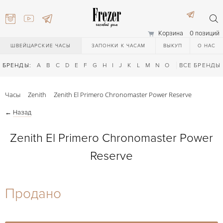
Корзина
0 позиций
ШВЕЙЦАРСКИЕ ЧАСЫ
ЗАПОНКИ К ЧАСАМ
ВЫКУП
О НАС
БРЕНДЫ:
A
B
C
D
E
F
G
H
I
J
K
L
M
N
O
P
ВСЕ БРЕНДЫ
Q
R
S
T
Часы
Zenith
Zenith El Primero Chronomaster Power Reserve
←
Назад
Zenith El Primero Chronomaster Power
Reserve
) 111-27-44
Продано
) 111-27-44