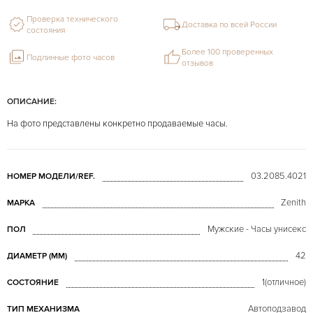
Проверка технического
Доставка по всей России
состояния
Более 100 проверенных
Подлинные фото часов
отзывов
ОПИСАНИЕ:
На фото представлены конкретно продаваемые часы.
03.2085.4021
НОМЕР МОДЕЛИ/REF.
Zenith
МАРКА
Мужские - Часы унисекс
ПОЛ
42
ДИАМЕТР (MM)
1(отличное)
СОСТОЯНИЕ
Автоподзавод
ТИП МЕХАНИЗМА