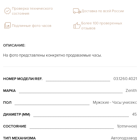
Проверка технического
Доставка по всей России
состояния
Более 100 проверенных
Подлинные фото часов
отзывов
ОПИСАНИЕ:
На фото представлены конкретно продаваемые часы.
03.1260.4021
НОМЕР МОДЕЛИ/REF.
Zenith
МАРКА
Мужские - Часы унисекс
ПОЛ
45
ДИАМЕТР (MM)
1(отличное)
СОСТОЯНИЕ
Автоподзавод
ТИП МЕХАНИЗМА