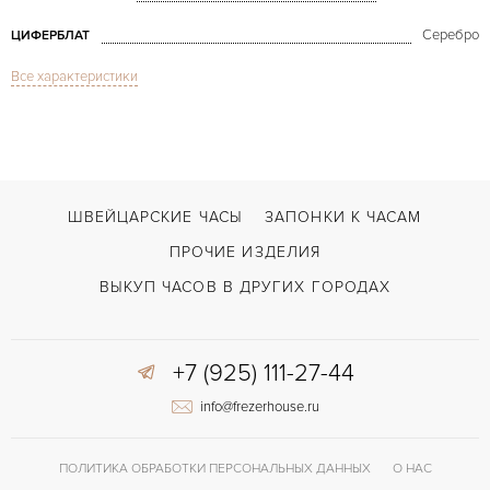
Серебро
ЦИФЕРБЛАТ
Все характеристики
Сапфировое стекло
СТЕКЛО
Хронограф
ФУНКЦИИ
Chronomaster XXT Open Power Reserve
МОДЕЛЬ
В наличии
СРОКИ ДОСТАВКИ
ШВЕЙЦАРСКИЕ ЧАСЫ
ЗАПОНКИ К ЧАСАМ
Сталь
ЦВЕТ БРАСЛЕТА
ПРОЧИЕ ИЗДЕЛИЯ
Двойной сложности застежка
ЗАСТЁЖКА
ВЫКУП ЧАСОВ В ДРУГИХ ГОРОДАХ
ДЛИНА БРАСЛЕТА, ДЛИННАЯ СТОРОНА
210
(MM)
+7 (925) 111-27-44
Римские
ЦИФРЫ
info@frezerhouse.ru
El Primero 4021
КАЛИБР/МЕХАНИЗМ
50 часов
ЗАПАС ХОДА
ПОЛИТИКА ОБРАБОТКИ ПЕРСОНАЛЬНЫХ ДАННЫХ
О НАС