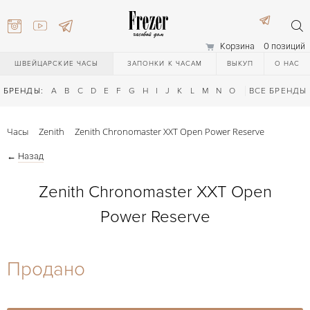
Корзина
0 позиций
ШВЕЙЦАРСКИЕ ЧАСЫ
ЗАПОНКИ К ЧАСАМ
ВЫКУП
О НАС
БРЕНДЫ:
A
B
C
D
E
F
G
H
I
J
K
L
M
N
O
P
ВСЕ БРЕНДЫ
Q
R
S
T
Часы
Zenith
Zenith Chronomaster XXT Open Power Reserve
←
Назад
Zenith Chronomaster XXT Open
Power Reserve
) 111-27-44
Продано
) 111-27-44