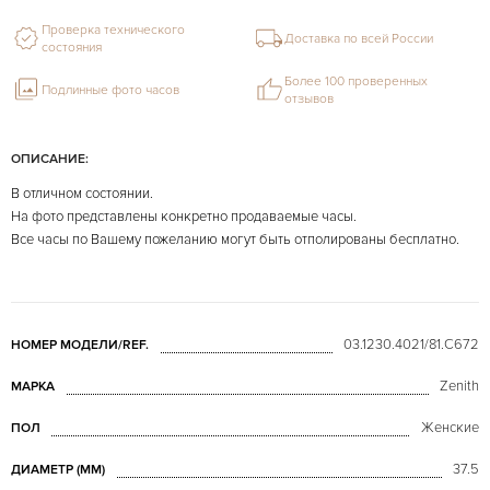
Проверка технического
Доставка по всей России
состояния
Более 100 проверенных
Подлинные фото часов
отзывов
ОПИСАНИЕ:
В отличном состоянии.
На фото представлены конкретно продаваемые часы.
Все часы по Вашему пожеланию могут быть отполированы бесплатно.
03.1230.4021/81.C672
НОМЕР МОДЕЛИ/REF.
Zenith
МАРКА
Женские
ПОЛ
37.5
ДИАМЕТР (MM)