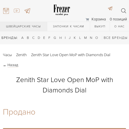
Корзина
0 позиций
ШВЕЙЦАРСКИЕ ЧАСЫ
ЗАПОНКИ К ЧАСАМ
ВЫКУП
О НАС
БРЕНДЫ:
A
B
C
D
E
F
G
H
I
J
K
L
M
N
O
P
ВСЕ БРЕНДЫ
Q
R
S
T
Часы
Zenith
Zenith Star Love Open MoP with Diamonds Dial
←
Назад
Zenith Star Love Open MoP with
Diamonds Dial
) 111-27-44
Продано
) 111-27-44