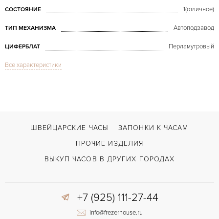
1(отличное)
СОСТОЯНИЕ
Автоподзавод
ТИП МЕХАНИЗМА
Перламутровый
ЦИФЕРБЛАТ
Все характеристики
Сапфировое стекло
СТЕКЛО
Star Love Open MoP with Diamonds Dial
МОДЕЛЬ
В наличии
СРОКИ ДОСТАВКИ
Черный
ЦВЕТ БРАСЛЕТА
ШВЕЙЦАРСКИЕ ЧАСЫ
ЗАПОНКИ К ЧАСАМ
Двойной сложности застежка
ЗАСТЁЖКА
ПРОЧИЕ ИЗДЕЛИЯ
Римские
ЦИФРЫ
ВЫКУП ЧАСОВ В ДРУГИХ ГОРОДАХ
El Primero 4021
КАЛИБР/МЕХАНИЗМ
+7 (925) 111-27-44
50 часов
ЗАПАС ХОДА
info@frezerhouse.ru