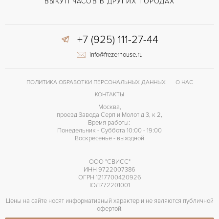
ВОЗМОЖНОСТИ ДОСТАВКИ
ВЫКУП ЧАСОВ В ДРУГИХ ГОРОДАХ
Сталь
ЦВЕТ БРАСЛЕТА
+7 (925) 111-27-44
Двойной сложности застежка
ЗАСТЁЖКА
info@frezerhouse.ru
ДЛИНА БРАСЛЕТА, ДЛИННАЯ СТОРОНА
195
(MM)
Арабские
ЦИФРЫ
ПОЛИТИКА ОБРАБОТКИ ПЕРСОНАЛЬНЫХ ДАННЫХ
О НАС
КОНТАКТЫ
Москва,
проезд Завода Серп и Молот д 3, к 2,
Время работы:
Понедельник - Суббота 10:00 - 19:00
Воскресенье - выходной
ООО "СВИСС"
ИНН 9722007386
ОГРН 1217700420926
ЮЛ772201001
Цены на сайте носят информативный характер и не являются публичной
офертой.