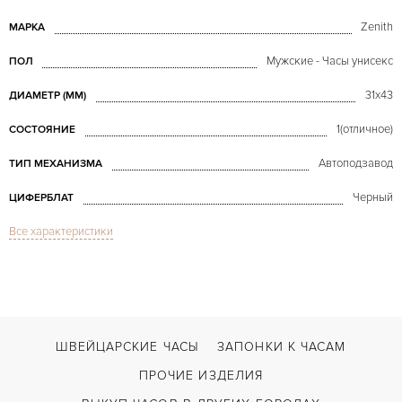
Zenith
МАРКА
Мужские - Часы унисекс
ПОЛ
31x43
ДИАМЕТР (MM)
1(отличное)
СОСТОЯНИЕ
Автоподзавод
ТИП МЕХАНИЗМА
Черный
ЦИФЕРБЛАТ
Все характеристики
Сапфировое стекло
СТЕКЛО
Дата
ФУНКЦИИ
Port Royal Rectangle
МОДЕЛЬ
2000
ГОД ПРОИЗВОДСТВА
ШВЕЙЦАРСКИЕ ЧАСЫ
ЗАПОНКИ К ЧАСАМ
В наличии
СРОКИ ДОСТАВКИ
ПРОЧИЕ ИЗДЕЛИЯ
С документами, С футляром