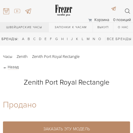
Корзина
0 позиций
ШВЕЙЦАРСКИЕ ЧАСЫ
ЗАПОНКИ К ЧАСАМ
ВЫКУП
О НАС
БРЕНДЫ:
A
B
C
D
E
F
G
H
I
J
K
L
M
N
O
P
ВСЕ БРЕНДЫ
Q
R
S
T
Часы
Zenith
Zenith Port Royal Rectangle
←
Назад
Zenith Port Royal Rectangle
) 111-27-44
Продано
) 111-27-44
ЗАКАЗАТЬ ЭТУ МОДЕЛЬ