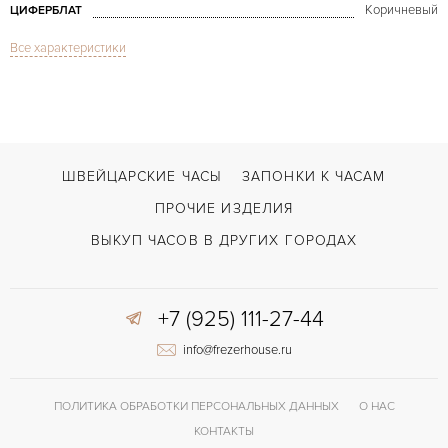
Коричневый
ЦИФЕРБЛАТ
Все характеристики
Сапфировое стекло
СТЕКЛО
Дата, Хронограф
ФУНКЦИИ
El Primero Captain Chronograph
МОДЕЛЬ
2023
ГОД ПРОИЗВОДСТВА
ШВЕЙЦАРСКИЕ ЧАСЫ
ЗАПОНКИ К ЧАСАМ
В наличии
СРОКИ ДОСТАВКИ
ПРОЧИЕ ИЗДЕЛИЯ
С документами
ВОЗМОЖНОСТИ ДОСТАВКИ
ВЫКУП ЧАСОВ В ДРУГИХ ГОРОДАХ
Черный
ЦВЕТ БРАСЛЕТА
+7 (925) 111-27-44
Застежка с помощью шипа
ЗАСТЁЖКА
info@frezerhouse.ru
Без цифр
ЦИФРЫ
El Primero 400
КАЛИБР/МЕХАНИЗМ
ПОЛИТИКА ОБРАБОТКИ ПЕРСОНАЛЬНЫХ ДАННЫХ
О НАС
50 часов
ЗАПАС ХОДА
КОНТАКТЫ