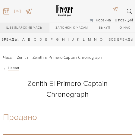
Корзина
0 позиций
ШВЕЙЦАРСКИЕ ЧАСЫ
ЗАПОНКИ К ЧАСАМ
ВЫКУП
О НАС
БРЕНДЫ:
A
B
C
D
E
F
G
H
I
J
K
L
M
N
O
P
ВСЕ БРЕНДЫ
Q
R
S
T
Часы
Zenith
Zenith El Primero Captain Chronograph
←
Назад
Zenith El Primero Captain
Chronograph
) 111-27-44
Продано
) 111-27-44