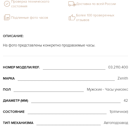
Проверка технического
Доставка по всей России
состояния
Более 100 проверенных
Подлинные фото часов
отзывов
ОПИСАНИЕ:
На фото представлены конкретно продаваемые часы.
03.2110.400
НОМЕР МОДЕЛИ/REF.
Zenith
МАРКА
Мужские - Часы унисекс
ПОЛ
42
ДИАМЕТР (MM)
1(отличное)
СОСТОЯНИЕ
Автоподзавод
ТИП МЕХАНИЗМА