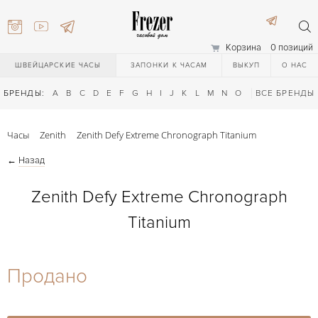
Корзина
0 позиций
ШВЕЙЦАРСКИЕ ЧАСЫ
ЗАПОНКИ К ЧАСАМ
ВЫКУП
О НАС
БРЕНДЫ:
A
B
C
D
E
F
G
H
I
J
K
L
M
N
O
P
ВСЕ БРЕНДЫ
Q
R
S
T
Часы
Zenith
Zenith Defy Extreme Chronograph Titanium
←
Назад
Zenith Defy Extreme Chronograph
Titanium
) 111-27-44
Продано
) 111-27-44