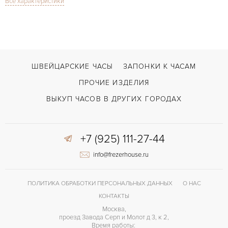
Все характеристики
Сапфировое стекло
СТЕКЛО
Хронограф
ФУНКЦИИ
Defy Extreme Chronograph
МОДЕЛЬ
В наличии
СРОКИ ДОСТАВКИ
ШВЕЙЦАРСКИЕ ЧАСЫ
ЗАПОНКИ К ЧАСАМ
С документами, С футляром
ВОЗМОЖНОСТИ ДОСТАВКИ
ПРОЧИЕ ИЗДЕЛИЯ
Двойной сложности застежка
ЗАСТЁЖКА
ВЫКУП ЧАСОВ В ДРУГИХ ГОРОДАХ
ДЛИНА БРАСЛЕТА, ДЛИННАЯ СТОРОНА
210
(MM)
+7 (925) 111-27-44
El Primero 9004
КАЛИБР/МЕХАНИЗМ
info@frezerhouse.ru
50 часов
ЗАПАС ХОДА
Индикатор резерва хода
ПРОЧЕЕ
ПОЛИТИКА ОБРАБОТКИ ПЕРСОНАЛЬНЫХ ДАННЫХ
О НАС
КОНТАКТЫ
Москва,
проезд Завода Серп и Молот д 3, к 2,
Время работы: