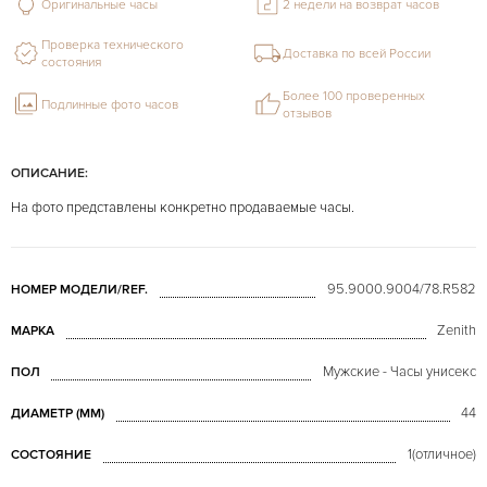
Оригинальные часы
2 недели на возврат часов
Проверка технического
Доставка по всей России
состояния
Более 100 проверенных
Подлинные фото часов
отзывов
ОПИСАНИЕ:
На фото представлены конкретно продаваемые часы.
95.9000.9004/78.R582
НОМЕР МОДЕЛИ/REF.
Zenith
МАРКА
Мужские - Часы унисекс
ПОЛ
44
ДИАМЕТР (MM)
1(отличное)
СОСТОЯНИЕ