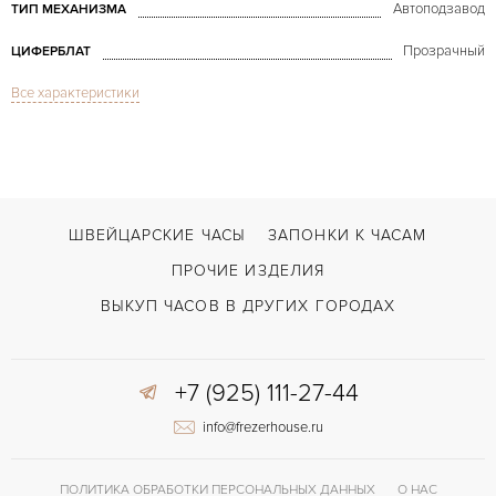
Автоподзавод
ТИП МЕХАНИЗМА
Прозрачный
ЦИФЕРБЛАТ
Все характеристики
Сапфировое стекло
СТЕКЛО
Хронограф
ФУНКЦИИ
Defy El Primero 21 Chronograph Titanium 44mm
МОДЕЛЬ
2024
ГОД ПРОИЗВОДСТВА
ШВЕЙЦАРСКИЕ ЧАСЫ
ЗАПОНКИ К ЧАСАМ
В наличии
СРОКИ ДОСТАВКИ
ПРОЧИЕ ИЗДЕЛИЯ
С документами
ВОЗМОЖНОСТИ ДОСТАВКИ
ВЫКУП ЧАСОВ В ДРУГИХ ГОРОДАХ
Застежка с помощью шипа
ЗАСТЁЖКА
+7 (925) 111-27-44
Без цифр
ЦИФРЫ
info@frezerhouse.ru
El Primero 9004
КАЛИБР/МЕХАНИЗМ
50 часов
ЗАПАС ХОДА
ПОЛИТИКА ОБРАБОТКИ ПЕРСОНАЛЬНЫХ ДАННЫХ
О НАС