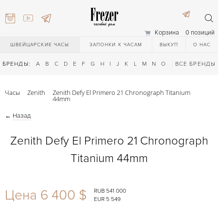
Корзина
0 позиций
ШВЕЙЦАРСКИЕ ЧАСЫ
ЗАПОНКИ К ЧАСАМ
ВЫКУП
О НАС
БРЕНДЫ:
A
B
C
D
E
F
G
H
I
J
K
L
M
N
O
P
ВСЕ БРЕНДЫ
Q
R
S
T
Часы
Zenith
Zenith Defy El Primero 21 Chronograph Titanium
44mm
←
Назад
Zenith Defy El Primero 21 Chronograph
Titanium 44mm
) 111-27-44
Цена 6 400 $
RUB 541 000
) 111-27-44
EUR 5 549