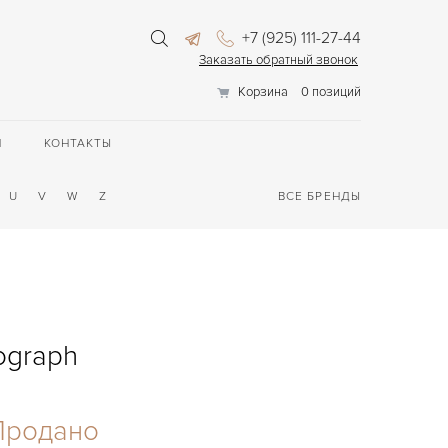
+7 (925) 111-27-44
Заказать обратный звонок
Корзина
0 позиций
П
КОНТАКТЫ
U
V
W
Z
ВСЕ БРЕНДЫ
nograph
Продано