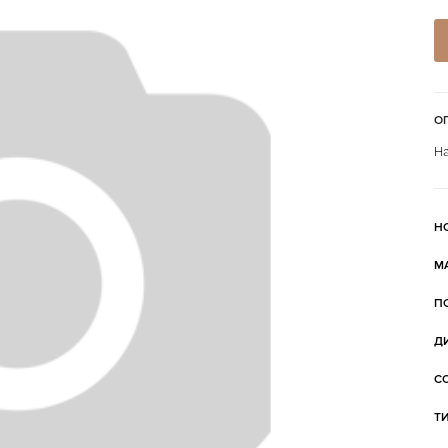
О
На
Н
М
П
Д
С
Т