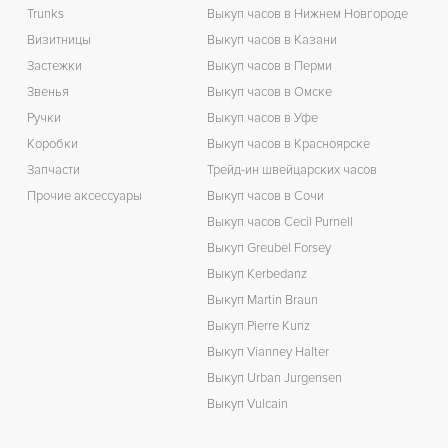
Trunks
Выкуп часов в Нижнем Новгороде
Визитницы
Выкуп часов в Казани
Застежки
Выкуп часов в Перми
Звенья
Выкуп часов в Омске
Ручки
Выкуп часов в Уфе
Коробки
Выкуп часов в Красноярске
Запчасти
Трейд-ин швейцарских часов
Прочие аксессуары
Выкуп часов в Сочи
Выкуп часов Cecil Purnell
Выкуп Greubel Forsey
Выкуп Kerbedanz
Выкуп Martin Braun
Выкуп Pierre Kunz
Выкуп Vianney Halter
Выкуп Urban Jurgensen
Выкуп Vulcain