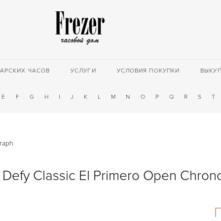
АРСКИХ ЧАСОВ
УСЛУГИ
УСЛОВИЯ ПОКУПКИ
ВЫКУ
E
F
G
H
I
J
K
L
M
N
O
P
Q
R
S
T
graph
 Defy Classic El Primero Open Chro