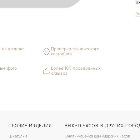
Ц
Вс
С
М
С
 на возврат
Проверка технического
состояния
В
Ц
ые фото
Более 100 проверенных
отзывов
З
Ц
П
ПРОЧИЕ ИЗДЕЛИЯ
ВЫКУП ЧАСОВ В ДРУГИХ ГОРО
Шкатулки
Онлайн-оценка швейцарских часов