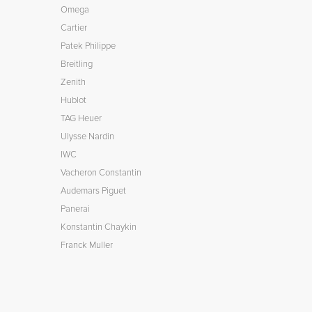
Omega
Cartier
Patek Philippe
Breitling
Zenith
Hublot
TAG Heuer
Ulysse Nardin
IWC
Vacheron Constantin
Audemars Piguet
Panerai
Konstantin Chaykin
Franck Muller