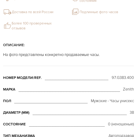
состояния
Доставка по всей России
Подлинные фото часов
Более 100 проверенных
отзывов
ОПИСАНИЕ:
На фото представлены конкретно продаваемые часы.
97.G383.400
НОМЕР МОДЕЛИ/REF.
Zenith
МАРКА
Мужские - Часы унисекс
ПОЛ
38
ДИАМЕТР (MM)
0 (неношеные)
СОСТОЯНИЕ
Автоподзавод
ТИП МЕХАНИЗМА