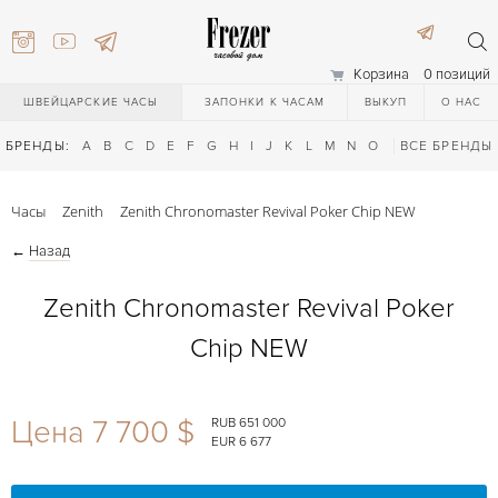
Корзина
0 позиций
ШВЕЙЦАРСКИЕ ЧАСЫ
ЗАПОНКИ К ЧАСАМ
ВЫКУП
О НАС
БРЕНДЫ:
A
B
C
D
E
F
G
H
I
J
K
L
M
N
O
P
ВСЕ БРЕНДЫ
Q
R
S
T
Часы
Zenith
Zenith Chronomaster Revival Poker Chip NEW
←
Назад
Zenith Chronomaster Revival Poker
Chip NEW
) 111-27-44
Цена 7 700 $
RUB 651 000
EUR 6 677
) 111-27-44