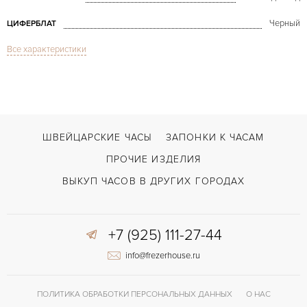
Черный
ЦИФЕРБЛАТ
Все характеристики
Сапфировое стекло
СТЕКЛО
Хронограф
ФУНКЦИИ
Chronomaster Revival Poker Chip
МОДЕЛЬ
В наличии
СРОКИ ДОСТАВКИ
ШВЕЙЦАРСКИЕ ЧАСЫ
ЗАПОНКИ К ЧАСАМ
С документами
ВОЗМОЖНОСТИ ДОСТАВКИ
ПРОЧИЕ ИЗДЕЛИЯ
Зелёный
ЦВЕТ БРАСЛЕТА
ВЫКУП ЧАСОВ В ДРУГИХ ГОРОДАХ
Застежка с помощью шипа
ЗАСТЁЖКА
+7 (925) 111-27-44
Арабские
ЦИФРЫ
info@frezerhouse.ru
El Primero 400
КАЛИБР/МЕХАНИЗМ
50 часов
ЗАПАС ХОДА
ПОЛИТИКА ОБРАБОТКИ ПЕРСОНАЛЬНЫХ ДАННЫХ
О НАС