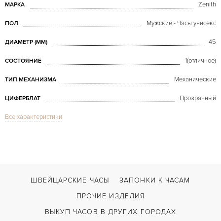
Zenith
МАРКА
Мужские - Часы унисекс
ПОЛ
45
ДИАМЕТР (MM)
1(отличное)
СОСТОЯНИЕ
Механические
ТИП МЕХАНИЗМА
Прозрачный
ЦИФЕРБЛАТ
Все характеристики
Сапфировое стекло
СТЕКЛО
Academy Christophe Colomb Platinum LE 45
МОДЕЛЬ
Черный
ЦВЕТ БРАСЛЕТА
Застежка с помощью шипа
ЗАСТЁЖКА
ШВЕЙЦАРСКИЕ ЧАСЫ
ЗАПОНКИ К ЧАСАМ
Римские
ЦИФРЫ
ПРОЧИЕ ИЗДЕЛИЯ
ВЫКУП ЧАСОВ В ДРУГИХ ГОРОДАХ