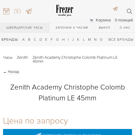
Корзина
0 позиций
ШВЕЙЦАРСКИЕ ЧАСЫ
ЗАПОНКИ К ЧАСАМ
ВЫКУП
О НАС
БРЕНДЫ:
A
B
C
D
E
F
G
H
I
J
K
L
M
N
O
P
ВСЕ БРЕНДЫ
Q
R
S
T
Часы
Zenith
Zenith Academy Christophe Colomb Platinum LE
45mm
←
Назад
Zenith Academy Christophe Colomb
Platinum LE 45mm
) 111-27-44
Цена по запросу
) 111-27-44