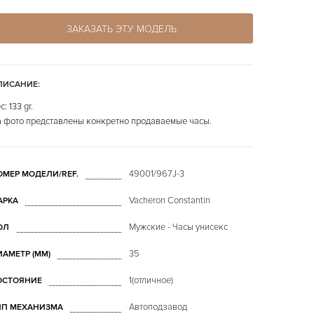
ЗАКАЗАТЬ ЭТУ МОДЕЛЬ
ПИСАНИЕ:
с: 133 gr.
 фото представлены конкретно продаваемые часы.
49001/967J-3
ОМЕР МОДЕЛИ/REF.
Vacheron Constantin
АРКА
Мужские - Часы унисекс
ОЛ
35
ИАМЕТР (MM)
1(отличное)
ОСТОЯНИЕ
Автоподзавод
ИП МЕХАНИЗМА