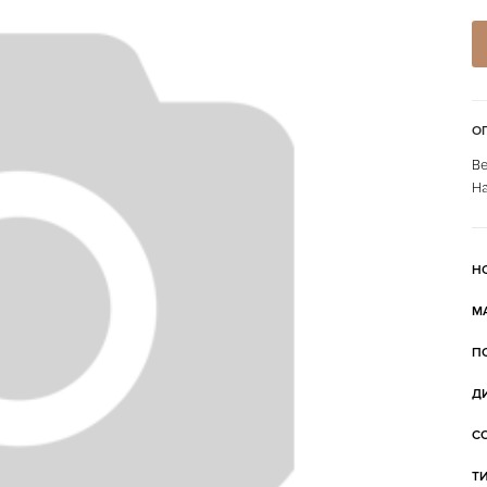
О
Ве
На
Н
М
П
Д
С
Т