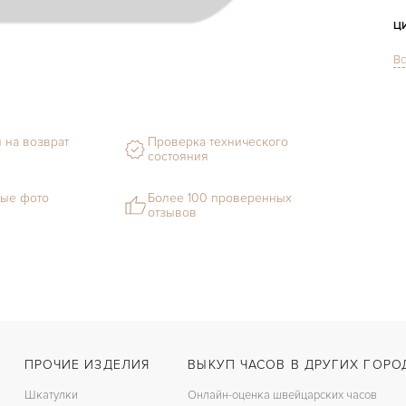
Ц
Вс
С
Ф
 на возврат
Проверка технического
М
состояния
С
ые фото
Более 100 проверенных
отзывов
Ц
З
Д
С
Ц
К
ПРОЧИЕ ИЗДЕЛИЯ
ВЫКУП ЧАСОВ В ДРУГИХ ГОРО
Шкатулки
Онлайн-оценка швейцарских часов