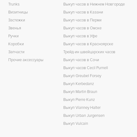
Trunks
Выкуп часов в Нижнем Новгороде
Визитницы
Выкуп часов в Казани
Застежки
Выкуп часов в Перми
Звенья
Выкуп часов в Омске
Ручки
Выкуп часов в Уфе
Коробки
Выкуп часов в Красноярске
Запчасти
Трейд-ин швейцарских часов
Прочие аксессуары
Выкуп часов в Сочи
Выкуп часов Cecil Purnell
Выкуп Greubel Forsey
Выкуп Kerbedanz
Выкуп Martin Braun
Выкуп Pierre Kunz
Выкуп Vianney Halter
Выкуп Urban Jurgensen
Выкуп Vulcain