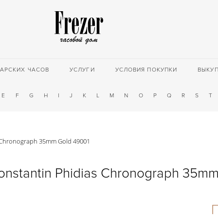
АРСКИХ ЧАСОВ
УСЛУГИ
УСЛОВИЯ ПОКУПКИ
ВЫКУ
E
F
G
H
I
J
K
L
M
N
O
P
Q
R
S
T
s Chronograph 35mm Gold 49001
onstantin Phidias Chronograph 35mm