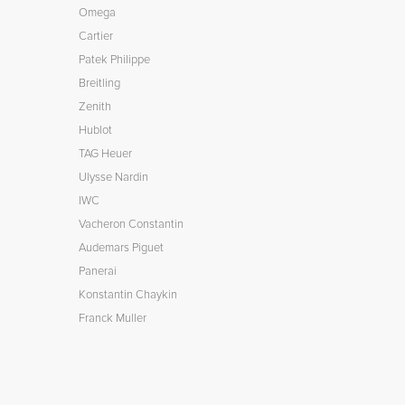
Omega
Cartier
Patek Philippe
Breitling
Zenith
Hublot
TAG Heuer
Ulysse Nardin
IWC
Vacheron Constantin
Audemars Piguet
Panerai
Konstantin Chaykin
Franck Muller