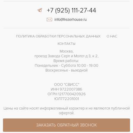
+7 (925) 111-27-44
31 часов
ЗАПАС ХОДА
info@frezerhouse.ru
Часы-“Скелетоны“
ПРОЧЕЕ
ПОЛИТИКА ОБРАБОТКИ ПЕРСОНАЛЬНЫХ ДАННЫХ
О НАС
КОНТАКТЫ
Москва,
проезд Завода Серп и Молот д 3, к 2,
Время работы:
Понедельник - Суббота 10:00 - 19:00
Воскресенье - выходной
ООО "СВИСС"
ИНН 9722007386
ОГРН 1217700420926
ЮЛ772201001
Цены на сайте носят информативный характер и не являются публичной
офертой.
ЗАКАЗАТЬ ОБРАТНЫЙ ЗВОНОК