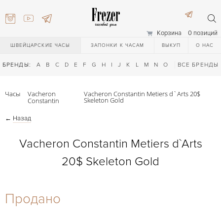
Корзина
0 позиций
ШВЕЙЦАРСКИЕ ЧАСЫ
ЗАПОНКИ К ЧАСАМ
ВЫКУП
О НАС
БРЕНДЫ:
A
B
C
D
E
F
G
H
I
J
K
L
M
N
O
P
ВСЕ БРЕНДЫ
Q
R
S
T
Часы
Vacheron
Vacheron Constantin Metiers d`Arts 20$
Skeleton Gold
Constantin
←
Назад
Vacheron Constantin Metiers d`Arts
20$ Skeleton Gold
) 111-27-44
Продано
) 111-27-44