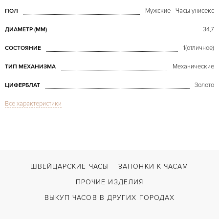
Мужские - Часы унисекс
ПОЛ
34,7
ДИАМЕТР (MM)
1(отличное)
СОСТОЯНИЕ
Механические
ТИП МЕХАНИЗМА
Золото
ЦИФЕРБЛАТ
Все характеристики
Сапфировое стекло
СТЕКЛО
Metiers d`Arts 20$ Skeleton Gold
МОДЕЛЬ
В наличии
СРОКИ ДОСТАВКИ
Черный
ЦВЕТ БРАСЛЕТА
ШВЕЙЦАРСКИЕ ЧАСЫ
ЗАПОНКИ К ЧАСАМ
Застежка с помощью шипа
ЗАСТЁЖКА
ПРОЧИЕ ИЗДЕЛИЯ
Без цифр
ЦИФРЫ
ВЫКУП ЧАСОВ В ДРУГИХ ГОРОДАХ
1003 SQ
КАЛИБР/МЕХАНИЗМ