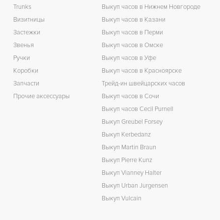
Trunks
Выкуп часов в Нижнем Новгороде
З
Визитницы
Выкуп часов в Казани
Застежки
Выкуп часов в Перми
Звенья
Выкуп часов в Омске
Ручки
Выкуп часов в Уфе
Коробки
Выкуп часов в Красноярске
Запчасти
Трейд-ин швейцарских часов
Прочие аксессуары
Выкуп часов в Сочи
Выкуп часов Cecil Purnell
Выкуп Greubel Forsey
Выкуп Kerbedanz
Выкуп Martin Braun
Выкуп Pierre Kunz
Выкуп Vianney Halter
Выкуп Urban Jurgensen
Выкуп Vulcain