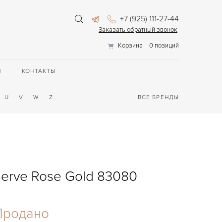
+7 (925) 111-27-44
Заказать обратный звонок
Корзина
0 позиций
П
КОНТАКТЫ
U
V
W
Z
ВСЕ БРЕНДЫ
serve Rose Gold 83080
Продано