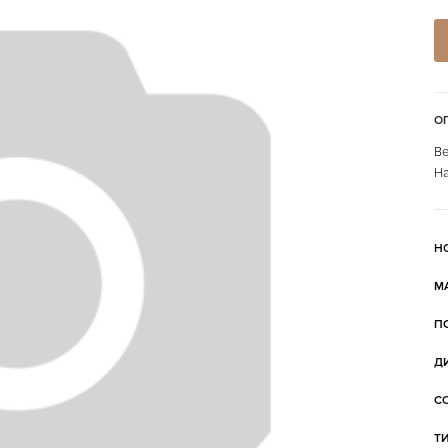
О
Ве
На
Н
М
П
Д
С
Т