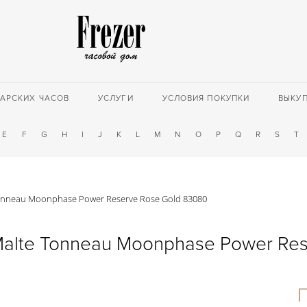
АРСКИХ ЧАСОВ
УСЛУГИ
УСЛОВИЯ ПОКУПКИ
ВЫКУ
E
F
G
H
I
J
K
L
M
N
O
P
Q
R
S
T
Tonneau Moonphase Power Reserve Rose Gold 83080
Malte Tonneau Moonphase Power Re