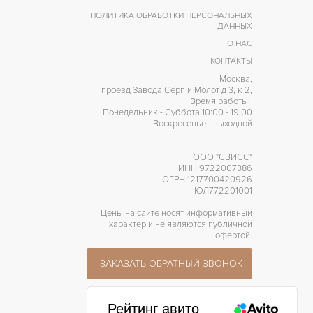
ПОЛИТИКА ОБРАБОТКИ ПЕРСОНАЛЬНЫХ
40 часов
АПАС ХОДА
ДАННЫХ
О НАС
КОНТАКТЫ
Москва,
проезд Завода Серп и Молот д 3, к 2,
Время работы:
Понедельник - Суббота 10:00 - 19:00
Воскресенье - выходной
ООО "СВИСС"
ИНН 9722007386
ОГРН 1217700420926
ЮЛ772201001
Цены на сайте носят информативный
характер и не являются публичной
офертой.
ЗАКАЗАТЬ ОБРАТНЫЙ ЗВОНОК
Рейтинг авито