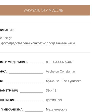
ЗАКАЗАТЬ ЭТУ МОДЕЛЬ
ПИСАНИЕ:
с: 128 gr.
 фото представлены конкретно продаваемые часы.
83080/000R-9407
ОМЕР МОДЕЛИ/REF.
Vacheron Constantin
АРКА
Мужские - Часы унисекс
ОЛ
39 x 49
ИАМЕТР (MM)
1(отличное)
ОСТОЯНИЕ
Механические
ИП МЕХАНИЗМА