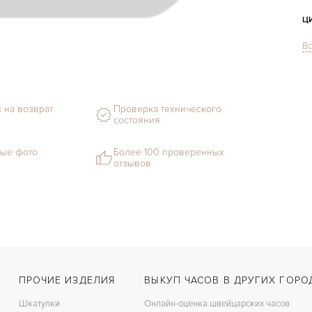
Ц
Вс
С
Ф
 на возврат
Проверка технического
состояния
М
Г
ые фото
Более 100 проверенных
отзывов
С
В
Ц
З
ПРОЧИЕ ИЗДЕЛИЯ
ВЫКУП ЧАСОВ В ДРУГИХ ГОРО
Ц
Шкатулки
Онлайн-оценка швейцарских часов
К