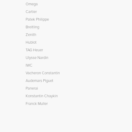
Omega
Cartier
Patek Philippe
Breitling
Zenith
Hublot
TAG Heuer
Ulysse Nardin
IWC
Vacheron Constantin
Audemars Piguet
Panerai
Konstantin Chaykin
Franck Muller