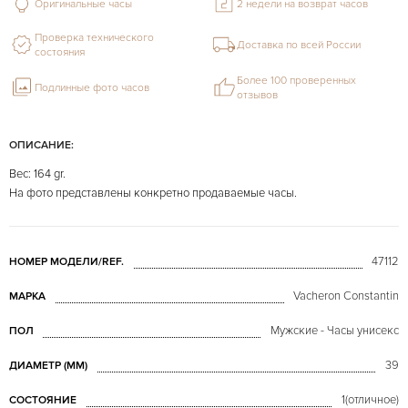
Оригинальные часы
2 недели на возврат часов
Проверка технического
Доставка по всей России
состояния
Более 100 проверенных
Подлинные фото часов
отзывов
ОПИСАНИЕ:
Вес: 164 gr.
На фото представлены конкретно продаваемые часы.
47112
НОМЕР МОДЕЛИ/REF.
Vacheron Constantin
МАРКА
Мужские - Часы унисекс
ПОЛ
39
ДИАМЕТР (MM)
1(отличное)
СОСТОЯНИЕ