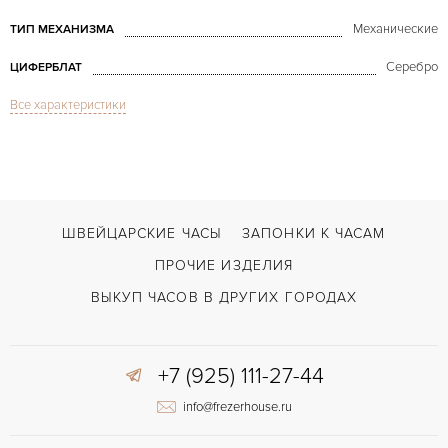
Механические
ТИП МЕХАНИЗМА
Серебро
ЦИФЕРБЛАТ
Все характеристики
Сапфировое стекло
СТЕКЛО
Вечный календарь, Годовой календарь, Дата, Индикатор года, Индикат
ФУНКЦИИ
Malte Perpetual Calendar Platinum Chronograph
МОДЕЛЬ
В наличии
СРОКИ ДОСТАВКИ
ШВЕЙЦАРСКИЕ ЧАСЫ
ЗАПОНКИ К ЧАСАМ
Черный
ЦВЕТ БРАСЛЕТА
ПРОЧИЕ ИЗДЕЛИЯ
Застежка с помощью шипа
ЗАСТЁЖКА
ВЫКУП ЧАСОВ В ДРУГИХ ГОРОДАХ
Без цифр
ЦИФРЫ
+7 (925) 111-27-44
1141 QP
КАЛИБР/МЕХАНИЗМ
info@frezerhouse.ru
48 часов
ЗАПАС ХОДА