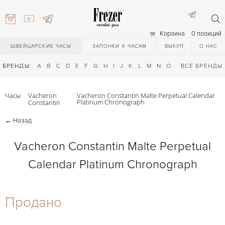
Корзина
0 позиций
ШВЕЙЦАРСКИЕ ЧАСЫ
ЗАПОНКИ К ЧАСАМ
ВЫКУП
О НАС
БРЕНДЫ:
A
B
C
D
E
F
G
H
I
J
K
L
M
N
O
P
ВСЕ БРЕНДЫ
Q
R
S
T
Часы
Vacheron
Vacheron Constantin Malte Perpetual Calendar
Platinum Chronograph
Constantin
←
Назад
Vacheron Constantin Malte Perpetual
Calendar Platinum Chronograph
) 111-27-44
Продано
) 111-27-44