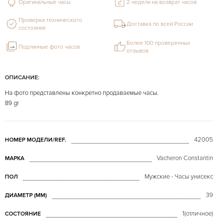
Оригинальные часы
2 недели на возврат часов
Проверка технического
Доставка по всей России
состояния
Более 100 проверенных
Подлинные фото часов
отзывов
ОПИСАНИЕ:
На фото представлены конкретно продаваемые часы.
89 gr
42005
НОМЕР МОДЕЛИ/REF.
Vacheron Constantin
МАРКА
Мужские - Часы унисекс
ПОЛ
39
ДИАМЕТР (MM)
1(отличное)
СОСТОЯНИЕ