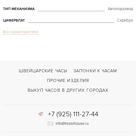
Автоподзавод
ТИП МЕХАНИЗМА
Серебро
ЦИФЕРБЛАТ
Все характеристики
Сапфировое стекло
СТЕКЛО
GMT/две час.зоны, Дата
ФУНКЦИИ
Malte Dual Time Regulator White Gold 42005
МОДЕЛЬ
В наличии
СРОКИ ДОСТАВКИ
ШВЕЙЦАРСКИЕ ЧАСЫ
ЗАПОНКИ К ЧАСАМ
С футляром
ВОЗМОЖНОСТИ ДОСТАВКИ
ПРОЧИЕ ИЗДЕЛИЯ
Черный
ЦВЕТ БРАСЛЕТА
ВЫКУП ЧАСОВ В ДРУГИХ ГОРОДАХ
Двойной сложности застежка
ЗАСТЁЖКА
+7 (925) 111-27-44
info@frezerhouse.ru