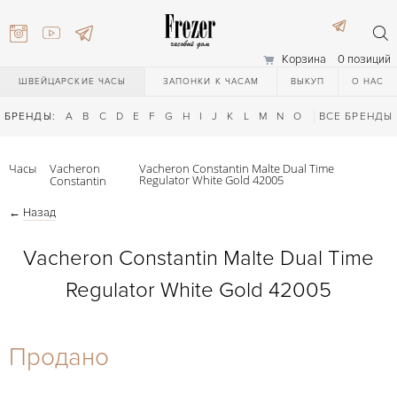
Корзина
0 позиций
ШВЕЙЦАРСКИЕ ЧАСЫ
ЗАПОНКИ К ЧАСАМ
ВЫКУП
О НАС
БРЕНДЫ:
A
B
C
D
E
F
G
H
I
J
K
L
M
N
O
P
ВСЕ БРЕНДЫ
Q
R
S
T
Часы
Vacheron
Vacheron Constantin Malte Dual Time
Regulator White Gold 42005
Constantin
←
Назад
Vacheron Constantin Malte Dual Time
Regulator White Gold 42005
) 111-27-44
Продано
) 111-27-44