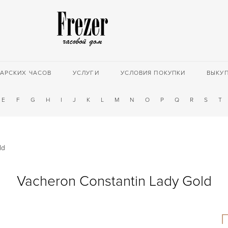
АРСКИХ ЧАСОВ
УСЛУГИ
УСЛОВИЯ ПОКУПКИ
ВЫКУ
E
F
G
H
I
J
K
L
M
N
O
P
Q
R
S
T
ld
Vacheron Constantin Lady Gold