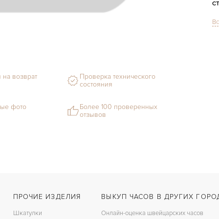
С
Вс
М
С
Ц
 на возврат
Проверка технического
З
состояния
Ц
ые фото
Более 100 проверенных
отзывов
ПРОЧИЕ ИЗДЕЛИЯ
ВЫКУП ЧАСОВ В ДРУГИХ ГОРО
Шкатулки
Онлайн-оценка швейцарских часов