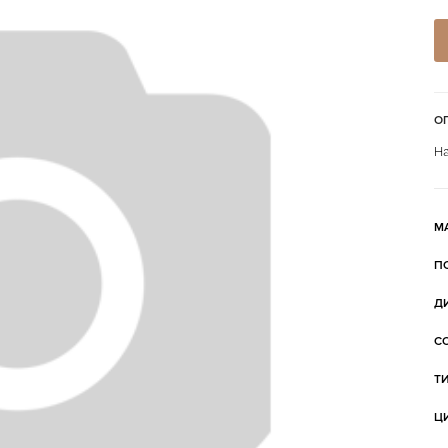
О
На
М
П
Д
С
Т
Ц