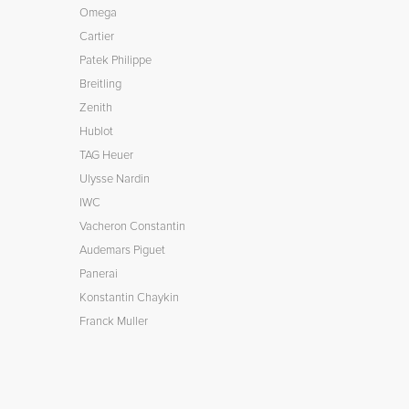
Omega
Cartier
Patek Philippe
Breitling
Zenith
Hublot
TAG Heuer
Ulysse Nardin
IWC
Vacheron Constantin
Audemars Piguet
Panerai
Konstantin Chaykin
Franck Muller