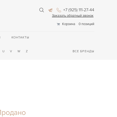
+7 (925) 111-27-44
Заказать обратный звонок
Корзина
0 позиций
П
КОНТАКТЫ
U
V
W
Z
ВСЕ БРЕНДЫ
Продано