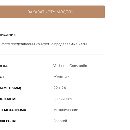
ЗАКАЗАТЬ ЭТУ МОДЕЛЬ
ПИСАНИЕ:
 фото представлены конкретно продаваемые часы.
Vacheron Constantin
АРКА
Женские
ОЛ
22 x 24
ИАМЕТР (MM)
1(отличное)
ОСТОЯНИЕ
Механические
ИП МЕХАНИЗМА
Золотой
ИФЕРБЛАТ