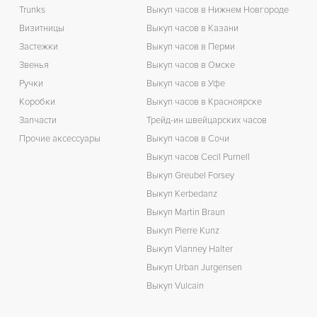
Trunks
Выкуп часов в Нижнем Новгороде
Визитницы
Выкуп часов в Казани
Застежки
Выкуп часов в Перми
Звенья
Выкуп часов в Омске
Ручки
Выкуп часов в Уфе
Коробки
Выкуп часов в Красноярске
Запчасти
Трейд-ин швейцарских часов
Прочие аксессуары
Выкуп часов в Сочи
Выкуп часов Cecil Purnell
Выкуп Greubel Forsey
Выкуп Kerbedanz
Выкуп Martin Braun
Выкуп Pierre Kunz
Выкуп Vianney Halter
Выкуп Urban Jurgensen
Выкуп Vulcain