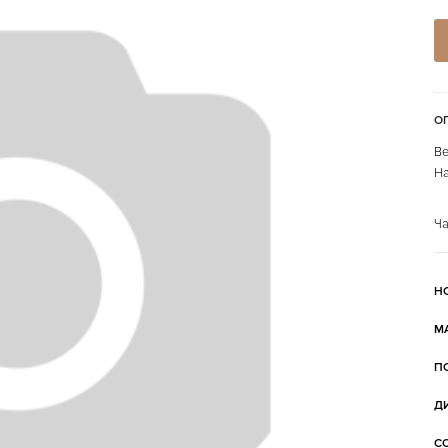
О
Ве
На
Ча
Н
М
П
Д
С