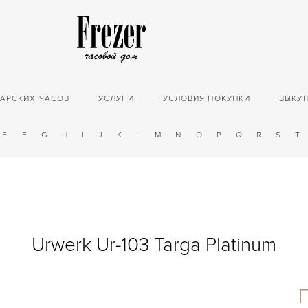
АРСКИХ ЧАСОВ
УСЛУГИ
УСЛОВИЯ ПОКУПКИ
ВЫКУ
E
F
G
H
I
J
K
L
M
N
O
P
Q
R
S
T
Urwerk Ur-103 Targa Platinum