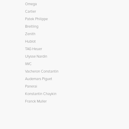
Omega
Cartier
Patek Philippe
Breitling
Zenith
Hublot
TAG Heuer
Ulysse Nardin
IWC
Vacheron Constantin
Audemars Piguet
Panerai
Konstantin Chaykin
Franck Muller