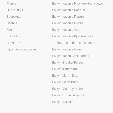
Trunks
Выкуп часов в Нижнем Новгороде
Визитницы
Выкуп часов в Казани
Застежки
Выкуп часов в Перми
Звенья
Выкуп часов в Омске
Ручки
Выкуп часов в Уфе
Коробки
Выкуп часов в Красноярске
Запчасти
Трейд-ин швейцарских часов
Прочие аксессуары
Выкуп часов в Сочи
Выкуп часов Cecil Purnell
Выкуп Greubel Forsey
Выкуп Kerbedanz
Выкуп Martin Braun
Выкуп Pierre Kunz
Выкуп Vianney Halter
Выкуп Urban Jurgensen
Выкуп Vulcain