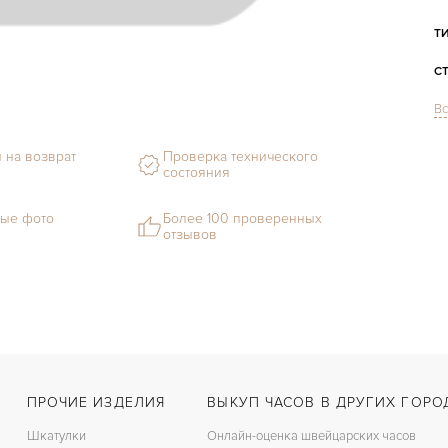
Т
С
Вс
М
С
 на возврат
Проверка технического
состояния
В
ые фото
Более 100 проверенных
Ц
отзывов
З
Ц
З
ПРОЧИЕ ИЗДЕЛИЯ
ВЫКУП ЧАСОВ В ДРУГИХ ГОРО
Шкатулки
Онлайн-оценка швейцарских часов