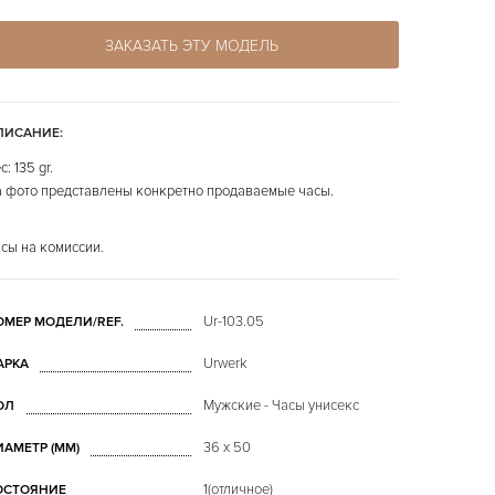
ЗАКАЗАТЬ ЭТУ МОДЕЛЬ
ПИСАНИЕ:
с: 135 gr.
 фото представлены конкретно продаваемые часы.
сы на комиссии.
Ur-103.05
ОМЕР МОДЕЛИ/REF.
Urwerk
АРКА
Мужские - Часы унисекс
ОЛ
36 x 50
ИАМЕТР (MM)
1(отличное)
ОСТОЯНИЕ