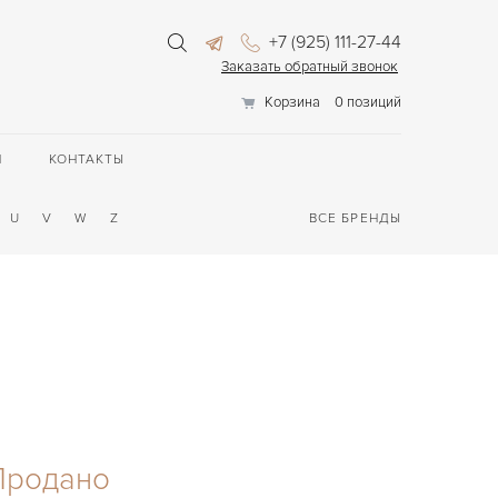
+7 (925) 111-27-44
Заказать обратный звонок
Корзина
0 позиций
П
КОНТАКТЫ
U
V
W
Z
ВСЕ БРЕНДЫ
Продано