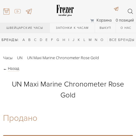
Корзина
0 позиций
ШВЕЙЦАРСКИЕ ЧАСЫ
ЗАПОНКИ К ЧАСАМ
ВЫКУП
О НАС
БРЕНДЫ:
A
B
C
D
E
F
G
H
I
J
K
L
M
N
O
P
ВСЕ БРЕНДЫ
Q
R
S
T
Часы
UN
UN Maxi Marine Chronometer Rose Gold
←
Назад
UN Maxi Marine Chronometer Rose
Gold
) 111-27-44
Продано
) 111-27-44