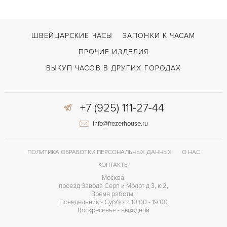
Maxi Marine Chronometer Rose Gold
МОДЕЛЬ
В наличии
СРОКИ ДОСТАВКИ
ШВЕЙЦАРСКИЕ ЧАСЫ
ЗАПОНКИ К ЧАСАМ
Синий
ЦВЕТ БРАСЛЕТА
ПРОЧИЕ ИЗДЕЛИЯ
Двойной сложности застежка
ЗАСТЁЖКА
ВЫКУП ЧАСОВ В ДРУГИХ ГОРОДАХ
Без цифр
ЦИФРЫ
+7 (925) 111-27-44
UN-26
КАЛИБР/МЕХАНИЗМ
info@frezerhouse.ru
Индикатор резерва хода
ПРОЧЕЕ
ПОЛИТИКА ОБРАБОТКИ ПЕРСОНАЛЬНЫХ ДАННЫХ
О НАС
КОНТАКТЫ
Москва,
проезд Завода Серп и Молот д 3, к 2,
Время работы:
Понедельник - Суббота 10:00 - 19:00
Воскресенье - выходной