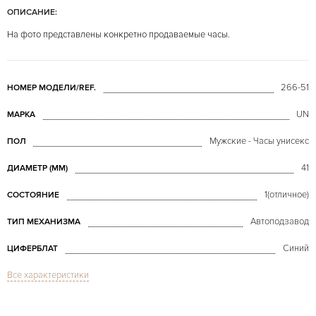
ОПИСАНИЕ:
На фото представлены конкретно продаваемые часы.
266-51
НОМЕР МОДЕЛИ/REF.
UN
МАРКА
Мужские - Часы унисекс
ПОЛ
41
ДИАМЕТР (MM)
1(отличное)
СОСТОЯНИЕ
Автоподзавод
ТИП МЕХАНИЗМА
Синий
ЦИФЕРБЛАТ
Все характеристики
Сапфировое стекло
СТЕКЛО
Дата
ФУНКЦИИ